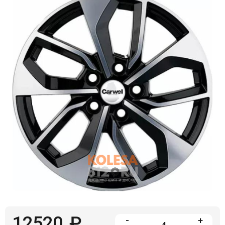
Войти на сайт
+7(812)317-
17-
52
Пн-
Пт:
C
9:00
до
21:00
Сб-
Вс:
C
9:00
до
21:00
12520
₽
-
+