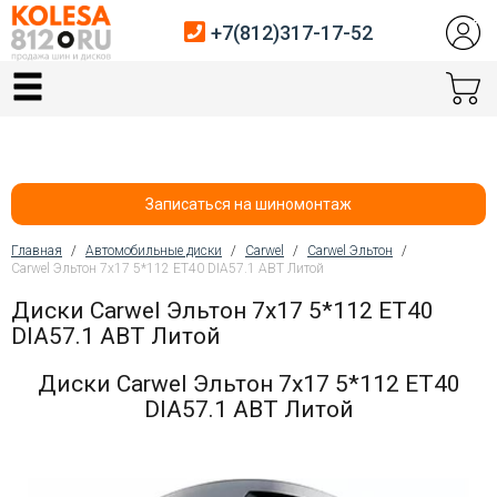
+7(812)317-17-52
Главная
Шины
Диски
Записаться на шиномонтаж
Автосервис
Главная
/
Автомобильные диски
/
Carwel
/
Carwel Эльтон
/
Carwel Эльтон 7x17 5*112 ET40 DIA57.1 ABT Литой
Вы здесь
Датчики давления
Диски Carwel Эльтон 7x17 5*112 ET40
DIA57.1 ABT Литой
Услуги шиномонтажа
Диски Carwel Эльтон 7x17 5*112 ET40
Хранение шин
DIA57.1 ABT Литой
Покупателям
Контакты