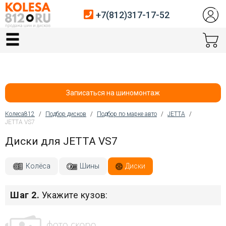
+7(812)317-17-52
Главная
Шины
Диски
Записаться на шиномонтаж
Автосервис
Колеса812
/
Подбор дисков
/
Подбор по марке авто
/
JETTA
/
JETTA VS7
Вы здесь
Датчики давления
Диски для JETTA VS7
Услуги шиномонтажа
Колёса
Шины
Диски
Хранение шин
Шаг 2.
Укажите кузов:
Покупателям
Контакты