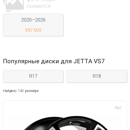
Войти на сайт
2020—2026
+7(812)317-
VS7 SUV
17-
52
Пн-
Пт:
Популярные диски для JETTA VS7
C
9:00
R17
R18
до
21:00
Сб-
Найдено: 142 размера
Вс:
C
9:00
Арт:
до
21:00