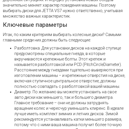
значительно меняет характер поведения машины. Поэтому
выбирать диски для JETTA VS7 нужно ответственно, учитывая
множество важных характеристик.
Ключевые параметры
Итак, по каким критериям выбирать колесные диски? Самыми
главными среди них должны быть следующие:
Разболтовка. Для установки дисков на каждой ступице
предусмотрены специальные гнезда, в которые
вкручиваются крепежные болты. Этот крепеж и
называется разболтовкой или PCD (PitchCircleDiameter).
Расстояние между гнездами тщательно выверяются при
изготовлении машины – и крепежные отверстия на диске,
включая ступичное центральное отверстие, должны
полностью совпадать с разболтовкой вашей машины.
Диаметр. По желанию вы можете установить на свое
авто диски как меньшего, так и большего диаметра.
Главное требование – они не должны затруднять
вращение колес и чересчур уменьшать клиренс. В идеале
лучше иметь комплект зимних и летних дисков. Зимой
рекомендуется устанавливать катки меньшего размера,
потому что с ними ваша машина получит более точную