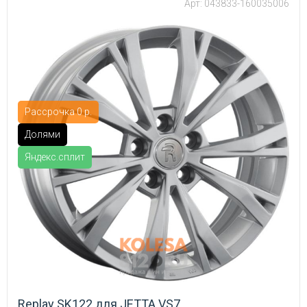
Арт: 043833-160035006
Рассрочка 0 р.
Долями
Яндекс.сплит
Replay SK122 для JETTA VS7