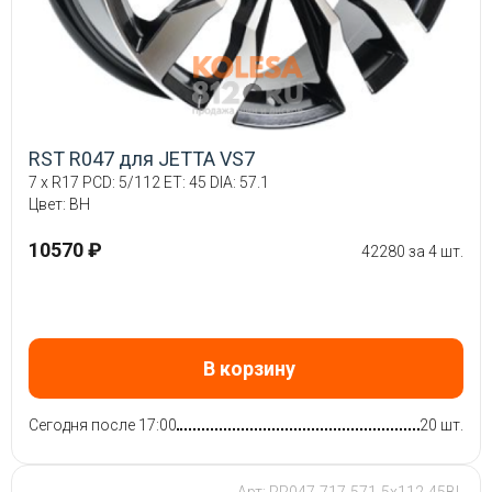
RST R047 для JETTA VS7
7 x R17 PCD: 5/112 ET: 45 DIA: 57.1
Цвет: BH
10570 ₽
42280 за 4 шт.
В корзину
Сегодня после 17:00
20 шт.
Арт: RR047-717-571-5x112-45BL