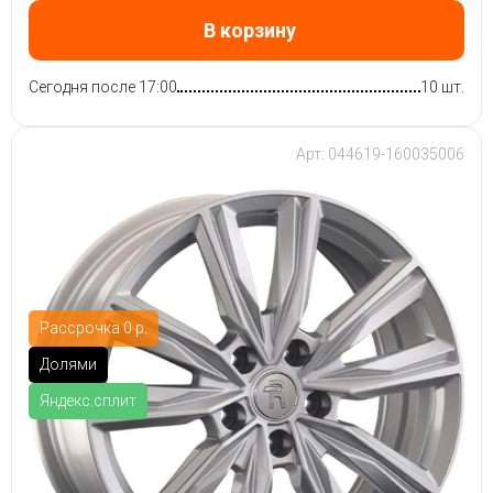
В корзину
Сегодня после 17:00
10 шт.
Арт: 044619-160035006
Рассрочка 0 р.
Долями
Яндекс.сплит