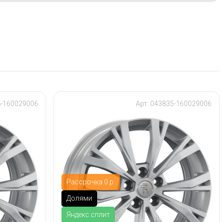
8-160029006
Арт: 043835-160029006
Рассрочка 0 р.
Долями
Яндекс.сплит