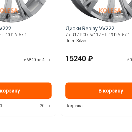
VV222
Диски Replay VV222
T: 40 DIA: 57.1
7 x R17 PCD: 5/112 ET: 49 DIA: 57.1
Цвет: Silver
15240 ₽
66840 за 4 шт.
60
 корзину
В корзину
0
20 шт.
Под заказ