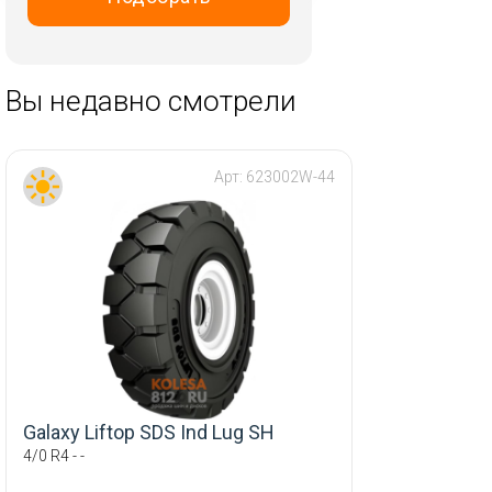
RST
Replay
Tech Line
Вы недавно смотрели
Trebl
Vissol
Арт:
623002W-44
Wheels UP
X Trike
iFree
Скад
ТЗСК
Galaxy Liftop SDS Ind Lug SH
4/0 R4 - -