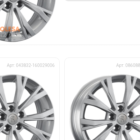
Арт: 043832-160029006
Арт: 08608