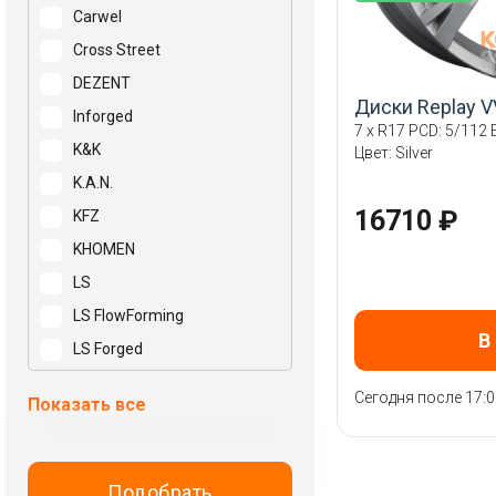
Carwel
Cross Street
DEZENT
Диски Replay 
Inforged
7 x R17 PCD: 5/112 E
K&K
Цвет: Silver
K.A.N.
16710 ₽
KFZ
KHOMEN
LS
LS FlowForming
В
LS Forged
Mak
Сегодня после 17:0
Показать все
N2O
NEO
NZ
Подобрать