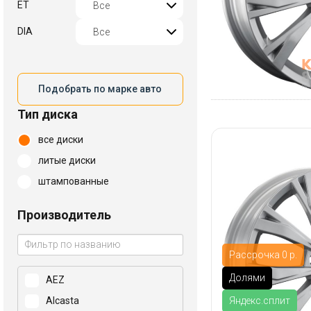
ET
DIA
Подобрать по марке авто
Тип диска
все диски
литые диски
штампованные
Производитель
Рассрочка 0 р.
Долями
AEZ
Яндекс.сплит
Alcasta