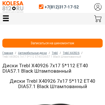
+7(812)317-17-52
Главная
Шины
Диски
Записаться на шиномонтаж
Автосервис
Главная
/
Автомобильные диски
/
Trebl
/
Trebl X40926
/
Trebl X40926 7x17 5*112 ET40 DIA57.1 Black Штампованный
Вы здесь
Датчики давления
Диски Trebl X40926 7x17 5*112 ET40
DIA57.1 Black Штампованный
Услуги шиномонтажа
Диски Trebl X40926 7x17 5*112 ET40
Хранение шин
DIA57.1 Black Штампованный
Покупателям
Контакты