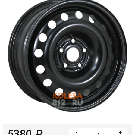
Войти на сайт
+7(812)317-
17-
52
Пн-
Пт:
C
9:00
до
21:00
Сб-
Вс:
C
9:00
до
21:00
5380
₽
-
+