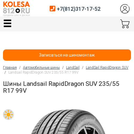
+7(812)317-17-52
Главная
Шины
Диски
Записаться на шиномонтаж
Автосервис
Главная
/
Автомобильные шины
/
LandSail
/
LandSail RapidDragon SUV
/
Landsail RapidDragon SUV 235/55 R17 99V
Вы здесь
Датчики давления
Шины Landsail RapidDragon SUV 235/55
R17 99V
Услуги шиномонтажа
Хранение шин
Покупателям
Контакты