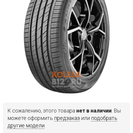
Войти на сайт
+7(812)317-
17-
52
Пн-
Пт:
C
9:00
до
21:00
Сб-
Вс:
C
9:00
К сожалению, этого товара
нет в наличии
. Вы
до
можете оформить
предзаказ
или
подобрать
21:00
другие модели
.