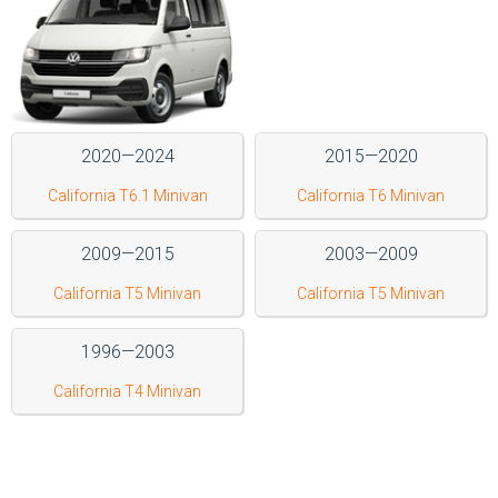
Войти на сайт
+7(812)317-
17-
2020—2024
2015—2020
52
California T6.1 Minivan
California T6 Minivan
Пн-
Пт:
C
2009—2015
2003—2009
9:00
до
California T5 Minivan
California T5 Minivan
21:00
Сб-
1996—2003
Вс:
C
California T4 Minivan
9:00
до
21:00