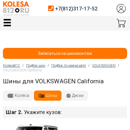
+7(812)317-17-52
Главная
Шины
Диски
Записаться на шиномонтаж
Автосервис
Колеса812
/
Подбор шин
/
Подбор по марке авто
/
VOLKSWAGEN
/
VOLKSWAGEN California
Вы здесь
Датчики давления
Шины для VOLKSWAGEN California
Услуги шиномонтажа
Колёса
Шины
Диски
Хранение шин
Шаг 2.
Укажите кузов:
Покупателям
Контакты