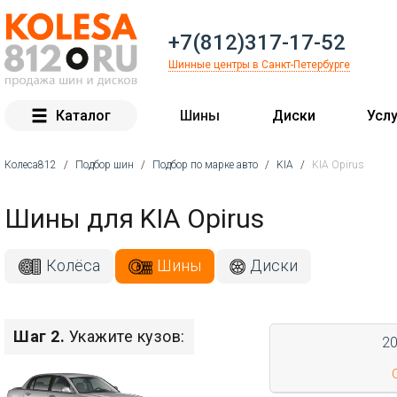
+7(812)317-17-52
Шинные центры в Санкт-Петербурге
Каталог
Шины
Диски
Услу
Колеса812
/
Подбор шин
/
Подбор по марке авто
/
KIA
/
KIA Opirus
Вы здесь
Шины для KIA Opirus
Колёса
Шины
Диски
Шаг 2.
Укажите кузов:
2