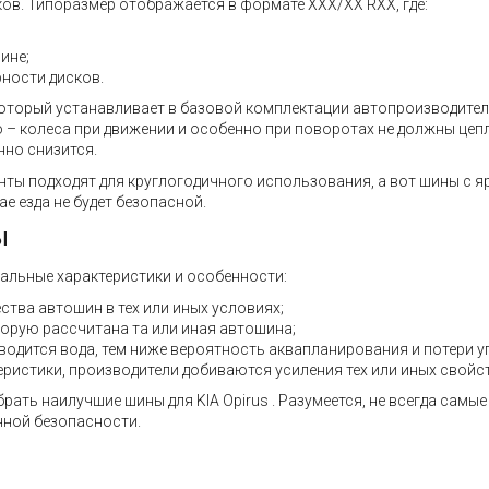
ов. Типоразмер отображается в формате XXX/XX RXX, где:
ине;
ности дисков.
который устанавливает в базовой комплектации автопроизводител
– колеса при движении и особенно при поворотах не должны цепл
нно снизится.
нты подходят для круглогодичного использования, а вот шины с 
е езда не будет безопасной.
ы
альные характеристики и особенности:
ства автошин в тех или иных условиях;
торую рассчитана та или иная автошина;
водится вода, тем ниже вероятность аквапланирования и потери у
еристики, производители добиваются усиления тех или иных свойст
ать наилучшие шины для KIA Opirus . Разумеется, не всегда самые
енной безопасности.