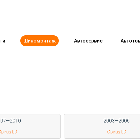
ги
Шиномонтаж
Автосервис
Автото
007—2010
2003—2006
Opirus LD
Opirus LD