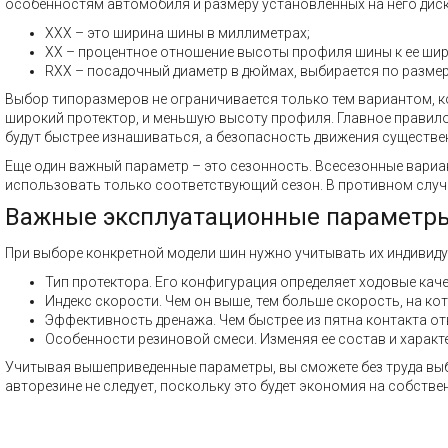
особенностям автомобиля и размеру установленных на него диск
XXX – это ширина шины в миллиметрах;
XX – процентное отношение высоты профиля шины к ее шир
RXX – посадочный диаметр в дюймах, выбирается по размер
Выбор типоразмеров не ограничивается только тем вариантом, 
широкий протектор, и меньшую высоту профиля. Главное правило 
будут быстрее изнашиваться, а безопасность движения существе
Еще один важный параметр – это сезонность. Всесезонные вариа
использовать только соответствующий сезон. В противном случа
Важные эксплуатационные параметр
При выборе конкретной модели шин нужно учитывать их индивиду
Тип протектора. Его конфигурация определяет ходовые каче
Индекс скорости. Чем он выше, тем больше скорость, на ко
Эффективность дренажа. Чем быстрее из пятна контакта от
Особенности резиновой смеси. Изменяя ее состав и характ
Учитывая вышеприведенные параметры, вы сможете без труда выбр
авторезине не следует, поскольку это будет экономия на собств