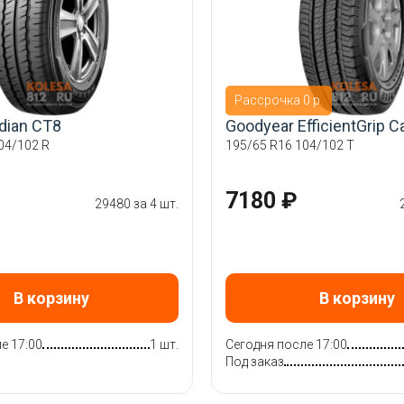
Рассрочка 0 р.
dian CT8
Goodyear EfficientGrip C
04/102 R
195/65 R16 104/102 T
7180 ₽
29480 за 4 шт.
В корзину
В корзину
е 17:00
1 шт.
Сегодня после 17:00
Под заказ