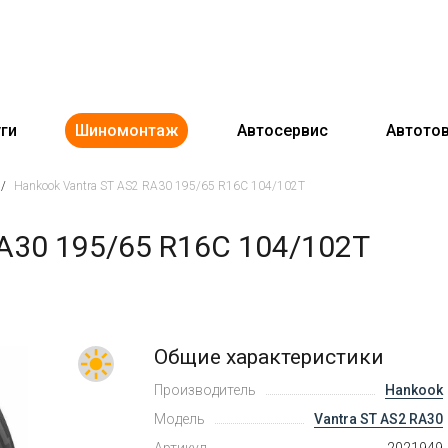
ги
Шиномонтаж
Автосервис
Автото
/
Hankook Vantra ST AS2 RA30 195/65 R16C 104/102T
A30 195/65 R16C 104/102T
Общие характеристики
Производитель
Hankook
Модель
Vantra ST AS2 RA30