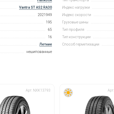
Vantra ST AS2 RA30
Индекс нагрузки
2021949
Индекс скорости
195
Грузовые шины
65
Тип профиля
16
Тип конструкции
Летние
Способ герметизации
нешипованные
Арт:
NXK13793
Арт