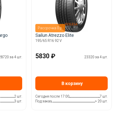
Рассрочка 0 р.
argo
Sailun Atrezzo Elite
195/65 R16 92 V
5830 ₽
28720 за 4 шт.
23320 за 4 шт.
В корзину
2 шт.
Сегодня после 17:00
7 шт.
3 шт.
Под заказ
> 20 шт.