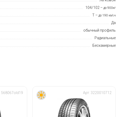
104/102 –
до 900кг
T –
до 190 км\ч
Да
обычный профиль
Радиальные
Бескамерные
:
568067old19
Арт:
3220010712