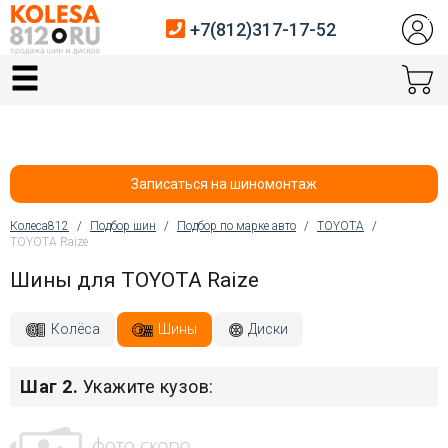
+7(812)317-17-52
Главная
Шины
Диски
Записаться на шиномонтаж
Автосервис
Колеса812
/
Подбор шин
/
Подбор по марке авто
/
TOYOTA
/
TOYOTA Raize
Вы здесь
Датчики давления
Шины для TOYOTA Raize
Услуги шиномонтажа
Колёса
Шины
Диски
Хранение шин
Шаг 2.
Укажите кузов:
Покупателям
Контакты