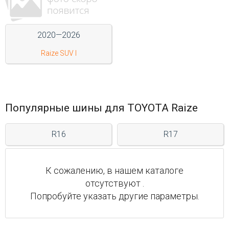
Войти на сайт
2020—2026
+7(812)317-
Raize SUV I
17-
52
Пн-
Пт:
Популярные шины для TOYOTA Raize
C
9:00
R16
R17
до
21:00
Сб-
Вс:
К сожалению, в нашем каталоге
C
отсутствуют .
9:00
до
Попробуйте указать другие параметры.
21:00