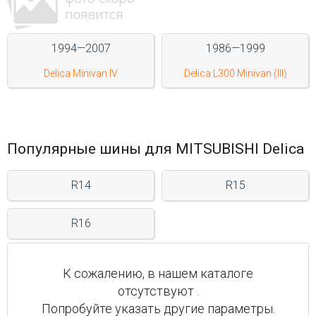
Войти на сайт
1994—2007
1986—1999
+7(812)317-
Delica Minivan IV
Delica L300 Minivan (III)
17-
52
Пн-
Пт:
Популярные шины для MITSUBISHI Delica
C
9:00
R14
R15
до
21:00
Сб-
R16
Вс:
C
9:00
до
К сожалению, в нашем каталоге
21:00
отсутствуют .
Попробуйте указать другие параметры.