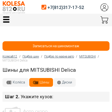
+7(812)317-17-52
Главная
Шины
Диски
Записаться на шиномонтаж
Автосервис
Колеса812
/
Подбор шин
/
Подбор по марке авто
/
MITSUBISHI
/
MITSUBISHI Delica
Вы здесь
Датчики давления
Шины для MITSUBISHI Delica
Услуги шиномонтажа
Колёса
Шины
Диски
Хранение шин
Шаг 2.
Укажите кузов:
Покупателям
Контакты