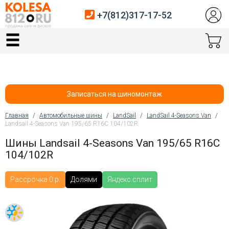
+7(812)317-17-52
Главная
Шины
Диски
Записаться на шиномонтаж
Автосервис
Главная
/
Автомобильные шины
/
LandSail
/
LandSail 4-Seasons Van
/
Landsail 4-Seasons Van 195/65 R16C 104/102R
Вы здесь
Датчики давления
Шины Landsail 4-Seasons Van 195/65 R16C
104/102R
Услуги шиномонтажа
Хранение шин
Рассрочка 0 р.
Долями
Яндекс.сплит
Покупателям
Контакты