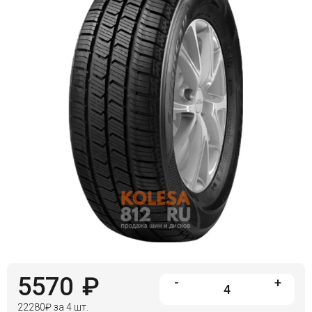
Войти на сайт
+7(812)317-
17-
52
Пн-
Пт:
C
9:00
до
21:00
Сб-
Вс:
C
9:00
до
21:00
5570
₽
-
+
22280
₽
за 4 шт.