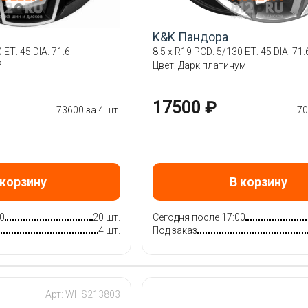
K&K Пандора
 ET: 45 DIA: 71.6
8.5 x R19 PCD: 5/130 ET: 45 DIA: 71.
й
Цвет: Дарк платинум
17500 ₽
73600 за 4 шт.
70
 корзину
В корзину
0
20 шт.
Сегодня после 17:00
4 шт.
Под заказ
Арт: WHS213803