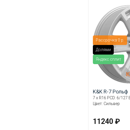
Рассрочка 0 р.
Долями
Яндекс.сплит
K&K R-7 Рольф
7 x R16 PCD: 6/127 E
Цвет: Сильвер
11240 ₽