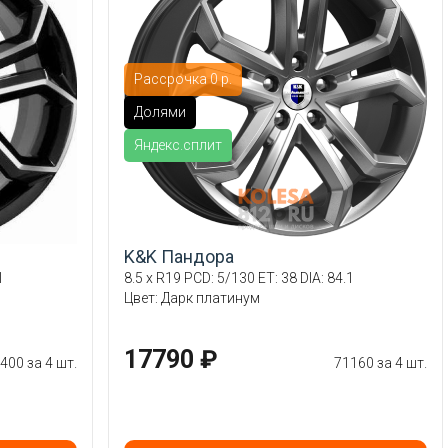
Рассрочка 0 р.
Долями
Яндекс.сплит
K&K Пандора
1
8.5 x R19 PCD: 5/130 ET: 38 DIA: 84.1
Цвет: Дарк платинум
17790 ₽
400 за 4 шт.
71160 за 4 шт.