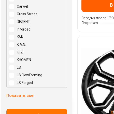
В
Carwel
Cross Street
Сегодня после 17:0
DEZENT
Под заказ
Inforged
K&K
K.A.N.
KFZ
KHOMEN
LS
LS FlowForming
LS Forged
Mak
Показать все
N2O
NEO
NZ