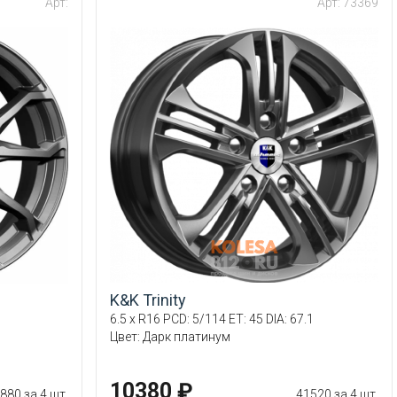
Арт:
Арт: 73369
K&K Trinity
6.5 x R16 PCD: 5/114 ET: 45 DIA: 67.1
Цвет: Дарк платинум
10380 ₽
880 за 4 шт.
41520 за 4 шт.