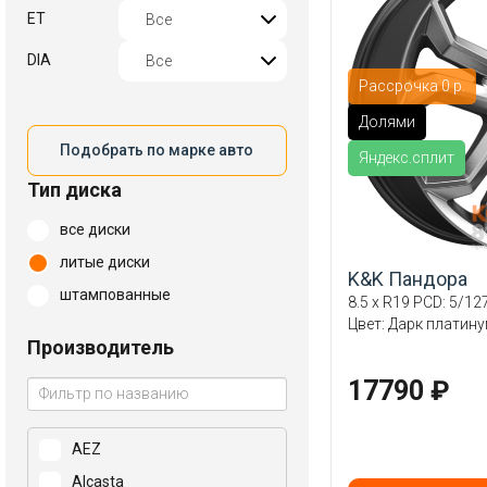
ET
DIA
Рассрочка 0 р.
Долями
Подобрать по марке авто
Яндекс.сплит
Тип диска
все диски
литые диски
K&K Пандора
штампованные
8.5 x R19 PCD: 5/127
Цвет: Дарк платин
Производитель
17790 ₽
AEZ
Alcasta