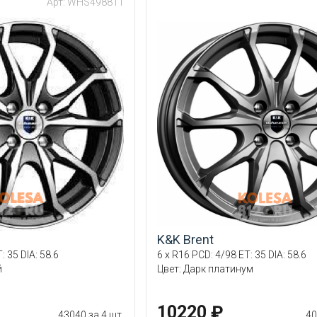
Арт: WHS498811
K&K Brent
: 35 DIA: 58.6
6 x R16 PCD: 4/98 ET: 35 DIA: 58.6
й
Цвет: Дарк платинум
10220 ₽
43040 за 4 шт.
40