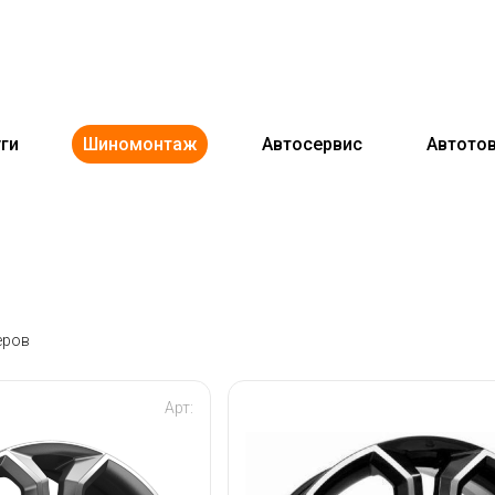
ги
Шиномонтаж
Автосервис
Автото
еров
Арт: