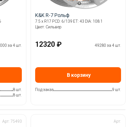
K&K R-7 Рольф
6
7.5 x R17 PCD: 6/139 ET: 43 DIA: 108.1
Цвет: Сильвер
12320 ₽
000 за 4 шт.
49280 за 4 шт.
В корзину
8 шт.
Под заказ
9 шт.
8 шт.
Арт: 75493
Арт: