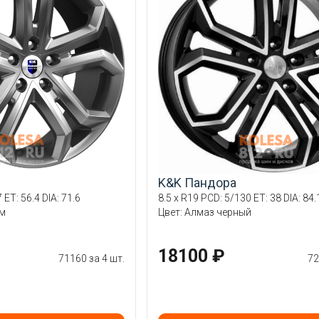
K&K Пандора
 ET: 56.4 DIA: 71.6
8.5 x R19 PCD: 5/130 ET: 38 DIA: 84.
ум
Цвет: Алмаз черный
18100 ₽
71160 за 4 шт.
72