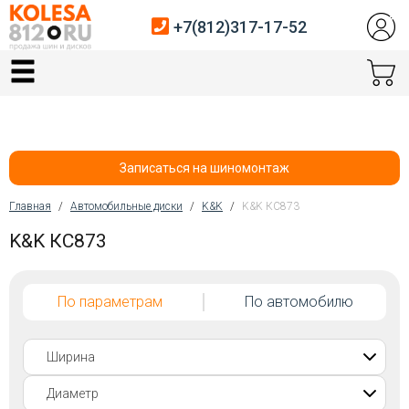
+7(812)317-17-52
Главная
Шины
Диски
Записаться на шиномонтаж
Автосервис
Главная
/
Автомобильные диски
/
K&K
/
K&K КС873
Вы здесь
K&K КС873
Датчики давления
Услуги шиномонтажа
По параметрам
По автомобилю
Хранение шин
Покупателям
Контакты