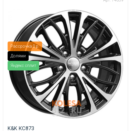
Арт: 74839
Рассрочка 0 р.
Долями
Яндекс.сплит
K&K КС873