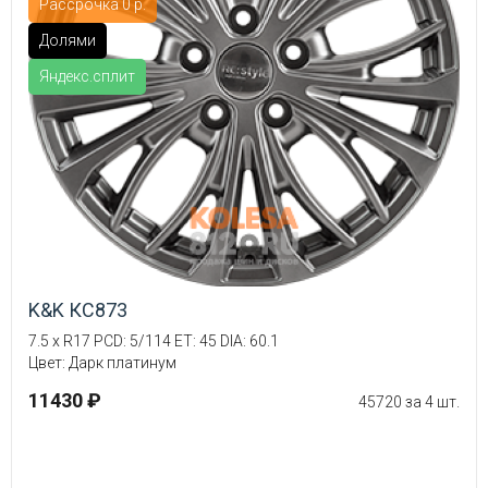
Рассрочка 0 р.
Долями
Яндекс.сплит
K&K КС873
7.5 x R17 PCD: 5/114 ET: 45 DIA: 60.1
Цвет: Дарк платинум
11430 ₽
45720 за 4 шт.