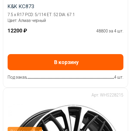
K&K КС873
7.5 x R17 PCD: 5/114 ET: 52 DIA: 67.1
Цвет: Алмаз черный
12200 ₽
48800 за 4 шт.
В корзину
Под заказ
4 шт.
Арт: WHS228215