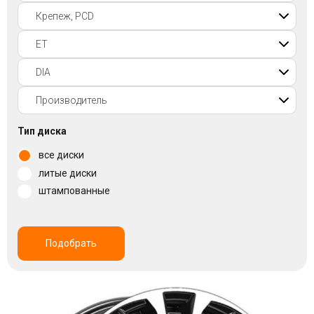
Войти на сайт
+7(812)317-
17-
52
Пн-
Тип диска
Пт:
все диски
C
9:00
литые диски
до
штампованные
21:00
Сб-
Вс:
C
Подобрать
9:00
до
21:00