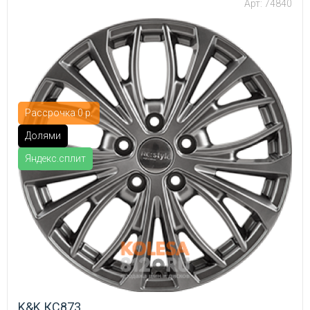
Арт: 74840
Рассрочка 0 р.
Долями
Яндекс.сплит
K&K КС873