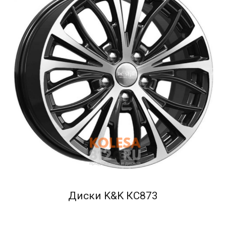
Диски K&K КС873