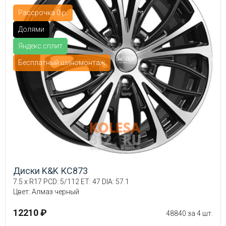
Рассрочка 0 р.
Долями
Яндекс.сплит
Бесплатный шиномонтаж
Диски K&K КС873
7.5 x R17 PCD: 5/112 ET: 47 DIA: 57.1
Цвет: Алмаз черный
12210 ₽
48840 за 4 шт.