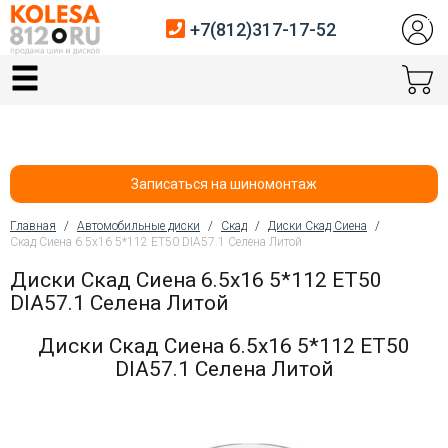
+7(812)317-17-52
Главная
Шины
Диски
Записаться на шиномонтаж
Автосервис
Главная
/
Автомобильные диски
/
Скад
/
Диски Скад Сиена
/
Скад Сиена 6.5x16 5*112 ET50 DIA57.1 Селена Литой
Вы здесь
Датчики давления
Диски Скад Сиена 6.5x16 5*112 ET50
DIA57.1 Селена Литой
Услуги шиномонтажа
Диски Скад Сиена 6.5x16 5*112 ET50
Хранение шин
DIA57.1 Селена Литой
Покупателям
Контакты