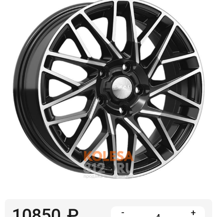
Войти на сайт
+7(812)317-
17-
52
Пн-
Пт:
C
9:00
до
21:00
Сб-
Вс:
C
9:00
до
21:00
10850
₽
-
+