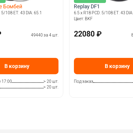
ee Бомбей
Replay DF1
 5/108 ET: 43 DIA: 65.1
6.5 x R18 PCD: 5/108 ET: 43 DIA:
й
Цвет: BKF
₽
22080 ₽
49440 за 4 шт.
В корзину
В корзину
 17:00
> 20 шт.
Под заказ
> 20 шт.