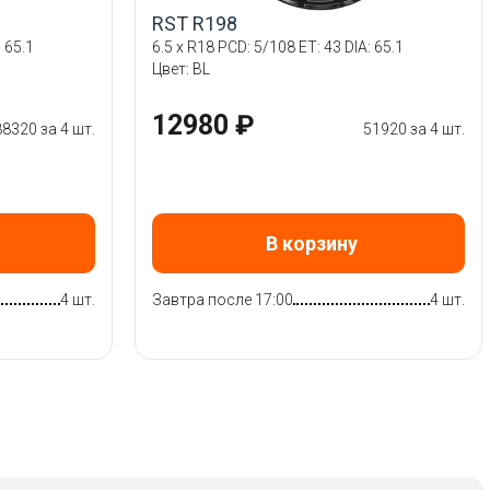
RST R198
 65.1
6.5 x R18 PCD: 5/108 ET: 43 DIA: 65.1
Цвет: BL
12980 ₽
88320 за 4 шт.
51920 за 4 шт.
В корзину
4 шт.
Завтра после 17:00
4 шт.