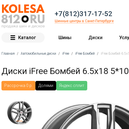
+7(812)317-17-52
Шинные центры в Санкт-Петербурге
Каталог
Шины
Диски
Услу
Главная
/
Автомобильные диски
/
iFree
/
iFree Бомбей
/
iFree Бомбей 6.5
Вы здесь
Диски iFree Бомбей 6.5x18 5*1
Рассрочка 0 р.
Долями
Яндекс.сплит