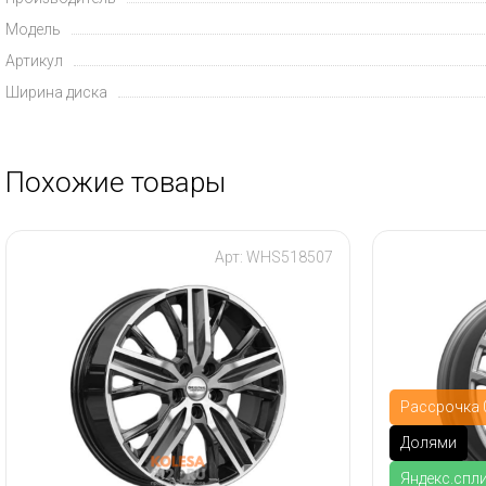
Модель
Артикул
Ширина диска
Похожие товары
Арт: WHS518507
Рассрочка 0
Долями
Яндекс.спл