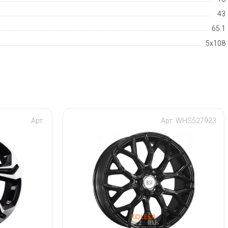
43
65.1
5x108
Арт:
Арт: WHS527923