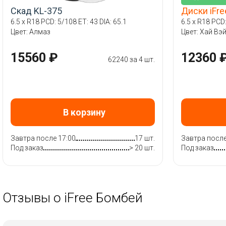
Скад KL-375
Диски iFr
6.5 x R18 PCD: 5/108 ET: 43 DIA: 65.1
6.5 x R18 PCD:
Цвет: Алмаз
Цвет: Хай Вэ
15560 ₽
12360 
62240 за 4 шт.
В корзину
Завтра после 17:00
17 шт.
Завтра после
Под заказ
> 20 шт.
Под заказ
Отзывы о iFree Бомбей