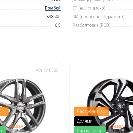
Бомбей
ET (вылет диска)
848505
DIA (посадочный диаметр)
6.5
Разболтовка (PCD)
Арт: 848505
 р.
Рассрочка 0 р.
Долями
ит
Яндекс.сплит