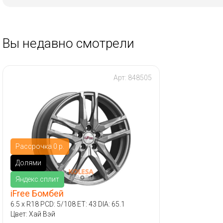
Вы недавно смотрели
Арт: 848505
Рассрочка 0 р.
Долями
Яндекс.сплит
iFree Бомбей
6.5 x R18 PCD: 5/108 ET: 43 DIA: 65.1
Цвет: Хай Вэй