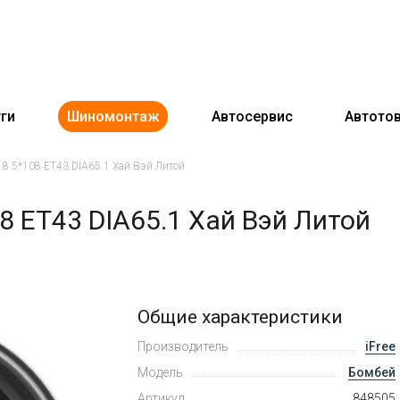
ги
Шиномонтаж
Автосервис
Автото
x18 5*108 ET43 DIA65.1 Хай Вэй Литой
08 ET43 DIA65.1 Хай Вэй Литой
Общие характеристики
Производитель
iFree
Модель
Бомбей
Артикул
848505