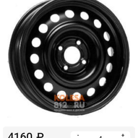
Войти на сайт
+7(812)317-
17-
52
Пн-
Пт:
C
9:00
до
21:00
Сб-
Вс:
C
9:00
до
21:00
4160
₽
-
+