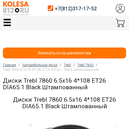
+7(812)317-17-52
Главная
Шины
Диски
Записаться на шиномонтаж
Автосервис
Главная
/
Автомобильные диски
/
Trebl
/
Trebl 7860
/
Trebl 7860 6.5x16 4*108 ET26 DIA65.1 Black Штампованный
Вы здесь
Датчики давления
Диски Trebl 7860 6.5x16 4*108 ET26
DIA65.1 Black Штампованный
Услуги шиномонтажа
Диски Trebl 7860 6.5x16 4*108 ET26
Хранение шин
DIA65.1 Black Штампованный
Покупателям
Контакты