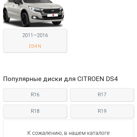
Войти на сайт
+7(812)317-
2011—2016
17-
DS4 N
52
Пн-
Пт:
C
9:00
Популярные диски для CITROEN DS4
до
21:00
Сб-
R16
R17
Вс:
C
9:00
R18
R19
до
21:00
К сожалению, в нашем каталоге