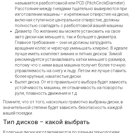
называется разболтовкой или PCD (PitchCircleDiameter).
Расстояние между гнездами тщательно выверяются при
изготовлении машины – и крепежные отверстия на диске,
включая ступичное центральное отверстие, должны
полностью совпадать с разболтовкой вашей машины.
Диаметр. По желанию вы можете установить на свое
авто диски как меньшего, так и большего диаметра.
Главное требование – они не должны затруднять
вращение колес и чересчур уменьшать клиренс. В идеале
лучше иметь комплект зимних и летних дисков. Зимой
рекомендуется устанавливать катки меньшего размера,
потому что с ними ваша машина получит более точную
управляемость на снегу и льду. Летом же лучше ставить
более крупные, накатистые диски.
Вылет диска. От его правильного выбора будет зависеть
устойчивость машины, ее отзывчивость на повороты
руля, плавность движения и т.д.
Помните, что от того, насколько грамотно выбраны диски, в
значительной степени будет зависеть безопасность каждой
вашей поездки.
Тип дисков – какой выбрать
Колесные диски изготавливаются по разным технологиям: