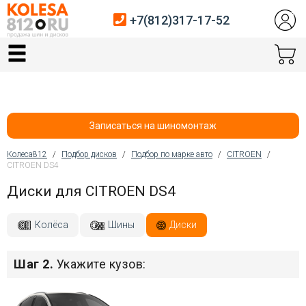
+7(812)317-17-52
Главная
Шины
Диски
Записаться на шиномонтаж
Автосервис
Колеса812
/
Подбор дисков
/
Подбор по марке авто
/
CITROEN
/
CITROEN DS4
Вы здесь
Датчики давления
Диски для CITROEN DS4
Услуги шиномонтажа
Колёса
Шины
Диски
Хранение шин
Шаг 2.
Укажите кузов:
Покупателям
Контакты