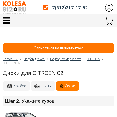
+7(812)317-17-52
Главная
Шины
Диски
Записаться на шиномонтаж
Автосервис
Колеса812
/
Подбор дисков
/
Подбор по марке авто
/
CITROEN
/
CITROEN C2
Вы здесь
Датчики давления
Диски для CITROEN C2
Услуги шиномонтажа
Колёса
Шины
Диски
Хранение шин
Шаг 2.
Укажите кузов:
Покупателям
Контакты