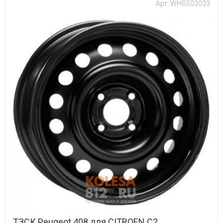
Арт: WHS503033
ТЗСК Peugeot 408 для CITROEN C2