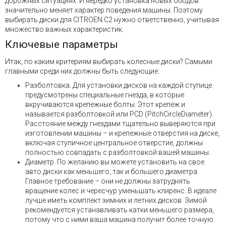
дорожных ситуациях. И нередко установка новых ободов
значительно меняет характер поведения машины. Поэтому
выбирать диски для CITROEN C2 нужно ответственно, учитывая
множество важных характеристик.
Ключевые параметры
Итак, по каким критериям выбирать колесные диски? Самыми
главными среди них должны быть следующие:
Разболтовка. Для установки дисков на каждой ступице
предусмотрены специальные гнезда, в которые
вкручиваются крепежные болты. Этот крепеж и
называется разболтовкой или PCD (PitchCircleDiameter).
Расстояние между гнездами тщательно выверяются при
изготовлении машины – и крепежные отверстия на диске,
включая ступичное центральное отверстие, должны
полностью совпадать с разболтовкой вашей машины.
Диаметр. По желанию вы можете установить на свое
авто диски как меньшего, так и большего диаметра.
Главное требование – они не должны затруднять
вращение колес и чересчур уменьшать клиренс. В идеале
лучше иметь комплект зимних и летних дисков. Зимой
рекомендуется устанавливать катки меньшего размера,
потому что с ними ваша машина получит более точную