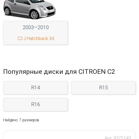
Войти на сайт
2003—2010
+7(812)317-
17-
C2 J Hatchback 3d
52
Пн-
Пт:
C
Популярные диски для CITROEN C2
9:00
до
R14
R15
21:00
Сб-
Вс:
R16
C
9:00
до
Найдено: 7 размеров
21:00
Арт: 9375140