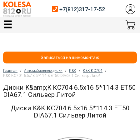
+7(812)317-17-52
Главная
Шины
Диски
Записаться на шиномонтаж
Автосервис
Главная
/
Автомобильные диски
/
K&K
/
K&K КС704
/
K&K КС704 6.5x16 5*114.3 ET50 DIA67.1 Сильвер Литой
Вы здесь
Датчики давления
Диски K&amp;K КС704 6.5x16 5*114.3 ET50
DIA67.1 Сильвер Литой
Услуги шиномонтажа
Диски K&K КС704 6.5x16 5*114.3 ET50
Хранение шин
DIA67.1 Сильвер Литой
Покупателям
Контакты