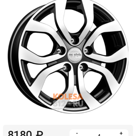
Войти на сайт
+7(812)317-
17-
52
Пн-
Пт:
C
9:00
до
21:00
Сб-
Вс:
C
9:00
до
21:00
8180
₽
-
+