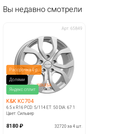
Вы недавно смотрели
Арт: 65849
Рассрочка 0 р.
Долями
Яндекс.сплит
K&K КС704
6.5 x R16 PCD: 5/114 ET: 50 DIA: 67.1
Цвет: Сильвер
8180 ₽
32720 за 4 шт.