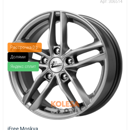
Арт: 306514
Рассрочка 0 р.
Долями
Яндекс.сплит
iFree Moskva