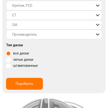
Войти на сайт
+7(812)317-
17-
52
Пн-
Тип диска
Пт:
все диски
C
9:00
литые диски
до
штампованные
21:00
Сб-
Вс:
C
Подобрать
9:00
до
21:00