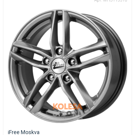
Арт: WHS113310
iFree Moskva