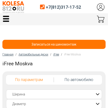
+7(812)317-17-52
Главная
Шины
Диски
Записаться на шиномонтаж
Автосервис
Главная
/
Автомобильные диски
/
iFree
/
iFree Moskva
Вы здесь
iFree Moskva
Датчики давления
Услуги шиномонтажа
По параметрам
По автомобилю
Хранение шин
Покупателям
Контакты