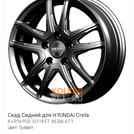
Скад Сидней для HYUNDAI Creta
6 x R16 PCD: 5/114 ET: 43 DIA: 67.1
Цвет: Графит