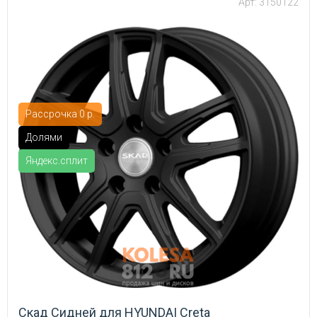
Арт: 3150122
Рассрочка 0 р.
Долями
Яндекс.сплит
Скад Сидней для HYUNDAI Creta