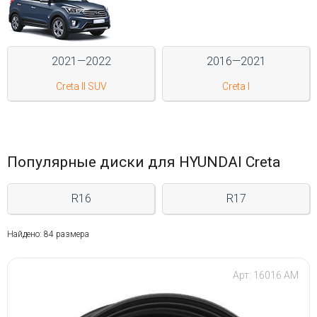
Войти на сайт
2021—2022
2016—2021
+7(812)317-
17-
Creta II SUV
Creta I
52
Пн-
Пт:
C
Популярные диски для HYUNDAI Creta
9:00
до
R16
R17
21:00
Сб-
Вс:
Найдено: 84 размера
C
9:00
до
Арт: 16016 AM
21:00