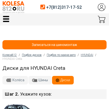
+7(812)317-17-52
Главная
Шины
Диски
Записаться на шиномонтаж
Автосервис
Колеса812
/
Подбор дисков
/
Подбор по марке авто
/
HYUNDAI
/
HYUNDAI Creta
Вы здесь
Датчики давления
Диски для HYUNDAI Creta
Услуги шиномонтажа
Колёса
Шины
Диски
Хранение шин
Шаг 2.
Укажите кузов:
Покупателям
Контакты