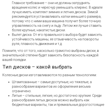
Главное требование – они не должны затруднять
вращение колес и чересчур уменьшать клиренс. В идеале
лучше иметь комплект зимних и летних дисков. Зимой
рекомендуется устанавливать катки меньшего размера,
потому что с ними ваша машина получит более точную
управляемость на снегу и льду. Летом же лучше ставить
более крупные, накатистые диски.
Вылет диска. От его правильного выбора будет зависеть
устойчивость машины, ее отзывчивость на повороты
руля, плавность движения и т.д.
Помните, что от того, насколько грамотно выбраны диски, в
значительной степени будет зависеть безопасность каждой
вашей поездки.
Тип дисков – какой выбрать
Колесные диски изготавливаются по разным технологиям:
Штампованные – самые доступные, но тяжелые, а
разнообразие вариантов их оформления весьма
ограничено.
Литые – стильные, легкие, но достаточно хрупкие. Среди
разнообразия литых дисков можно выбрать как
бюджетные варианты, так и премиальные дорогостоящие