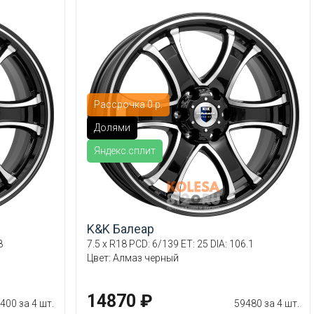
Рассрочка 0 р.
Долями
Яндекс.сплит
K&K Балеар
8
7.5 x R18 PCD: 6/139 ET: 25 DIA: 106.1
Цвет: Алмаз черный
14870 ₽
400 за 4 шт.
59480 за 4 шт.