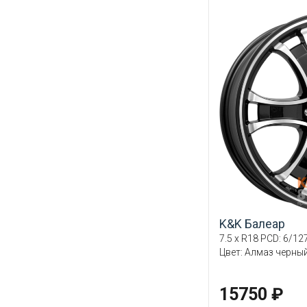
K&K Балеар
7.5 x R18 PCD: 6/127
Цвет: Алмаз черны
15750 ₽