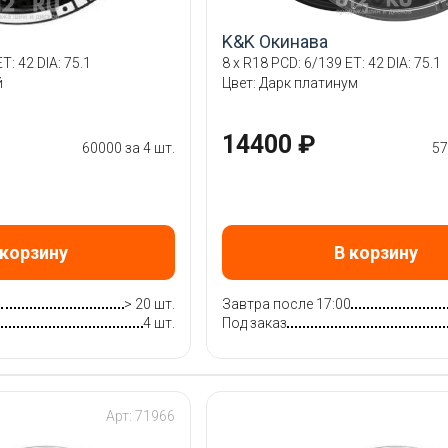
K&K Окинава
T: 42 DIA: 75.1
8 x R18 PCD: 6/139 ET: 42 DIA: 75.1
й
Цвет: Дарк платинум
14400 ₽
60000 за 4 шт.
57
 корзину
В корзину
0
> 20 шт.
Завтра после 17:00
4 шт.
Под заказ
Арт: 71966