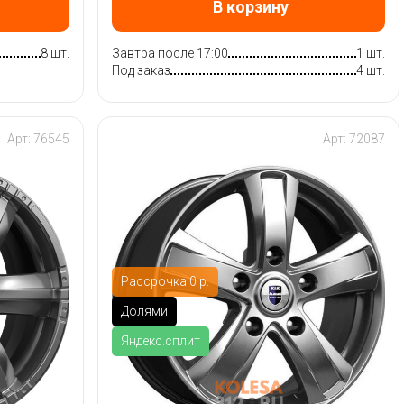
В корзину
8 шт.
Завтра после 17:00
1 шт.
Под заказ
4 шт.
Арт: 76545
Арт: 72087
Рассрочка 0 р.
Долями
Яндекс.сплит