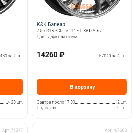
K&K Балеар
1
7.5 x R18 PCD: 6/114 ET: 38 DIA: 67.1
Цвет: Дарк платинум
14260 ₽
480 за 4 шт.
57040 за 4 шт.
В корзину
> 20 шт.
Завтра после 17:00
12 шт.
Под заказ
9 шт.
Арт: 71377
Арт: r67688