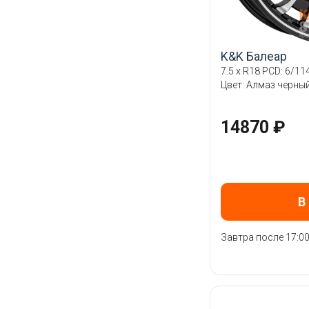
K&K Балеар
7.5 x R18 PCD: 6/114
Цвет: Алмаз черны
14870 ₽
В
Завтра после 17:0