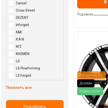
В
Carwel
Cross Street
Под заказ
DEZENT
Inforged
K&K
K.A.N.
KFZ
KHOMEN
LS
LS FlowForming
Рассрочка 0 р.
LS Forged
Mak
Долями
Показать все
N2O
Яндекс.сплит
NEO
NZ
Подобрать