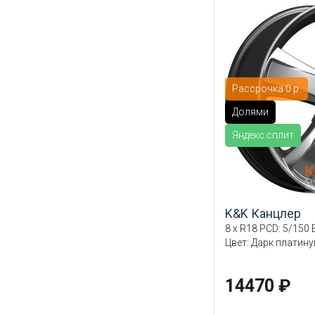
Рассрочка 0 р.
Долями
Яндекс.сплит
K&K Канцлер
8 x R18 PCD: 5/150 E
Цвет: Дарк платин
14470 ₽