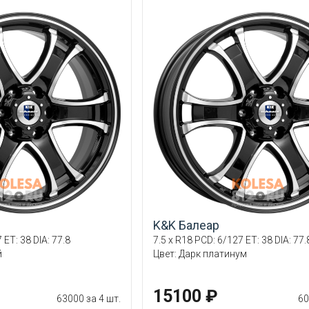
K&K Балеар
 ET: 38 DIA: 77.8
7.5 x R18 PCD: 6/127 ET: 38 DIA: 77.
й
Цвет: Дарк платинум
15100 ₽
63000 за 4 шт.
60