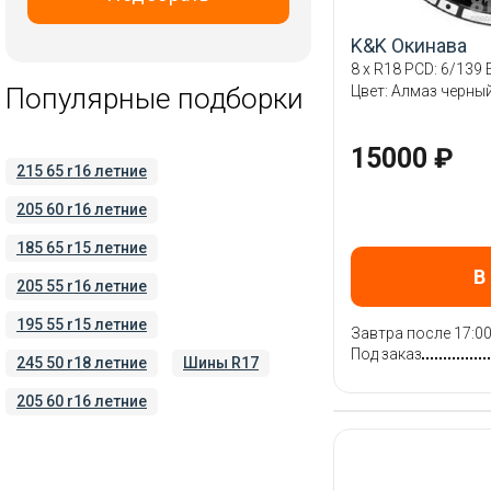
RST
K&K Окинава
Replay
8 x R18 PCD: 6/139 E
Tech Line
Популярные подборки
Цвет: Алмаз черны
Trebl
Vissol
15000 ₽
215 65 r16 летние
Wheels UP
205 60 r16 летние
X Trike
iFree
185 65 r15 летние
В
Скад
205 55 r16 летние
ТЗСК
195 55 r15 летние
Завтра после 17:0
Под заказ
245 50 r18 летние
Шины R17
205 60 r16 летние