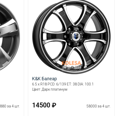
K&K Балеар
1
6.5 x R18 PCD: 6/139 ET: 38 DIA: 100.1
Цвет: Дарк платинум
14500 ₽
880 за 4 шт.
58000 за 4 шт.