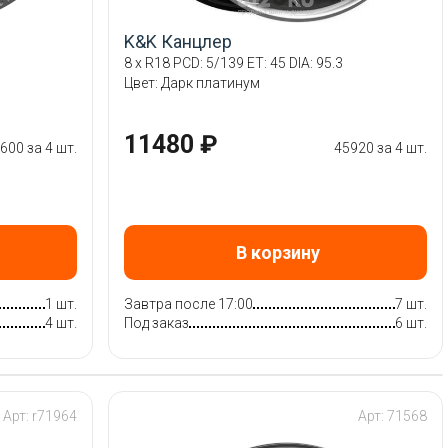
K&K Канцлер
8 x R18 PCD: 5/139 ET: 45 DIA: 95.3
Цвет: Дарк платинум
11480 ₽
600 за 4 шт.
45920 за 4 шт.
В корзину
1 шт.
Завтра после 17:00
7 шт.
4 шт.
Под заказ
6 шт.
Арт: r71964
Арт: 71568