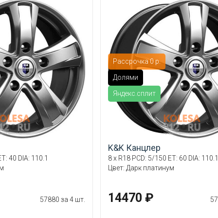
Рассрочка 0 р.
Долями
Яндекс.сплит
K&K Канцлер
T: 40 DIA: 110.1
8 x R18 PCD: 5/150 ET: 60 DIA: 110.
ум
Цвет: Дарк платинум
14470 ₽
57880 за 4 шт.
57