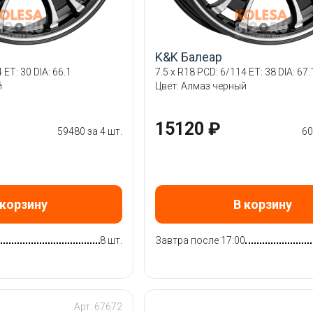
K&K Балеар
 ET: 30 DIA: 66.1
7.5 x R18 PCD: 6/114 ET: 38 DIA: 67.
й
Цвет: Алмаз черный
15120 ₽
59480 за 4 шт.
60
 корзину
В корзину
0
8 шт.
Завтра после 17:00
Арт: 67672