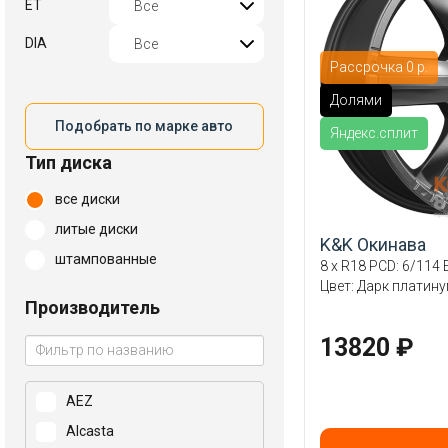
ET
DIA
Рассрочка 0 р.
Долями
Подобрать по марке авто
Яндекс.сплит
Тип диска
все диски
литые диски
K&K Окинава
штампованные
8 x R18 PCD: 6/114 E
Цвет: Дарк платин
Производитель
13820 ₽
AEZ
Alcasta