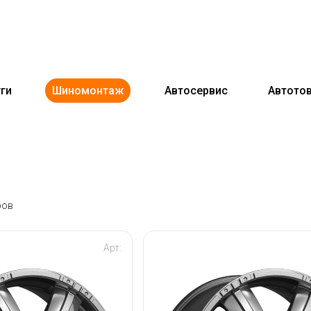
ги
Шиномонтаж
Автосервис
Автото
ров
Арт: