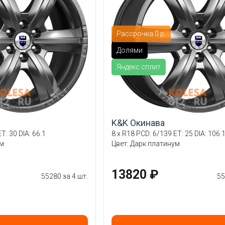
Рассрочка 0 р.
Долями
Яндекс.сплит
K&K Окинава
T: 30 DIA: 66.1
8 x R18 PCD: 6/139 ET: 25 DIA: 106.
ум
Цвет: Дарк платинум
13820 ₽
55280 за 4 шт.
55