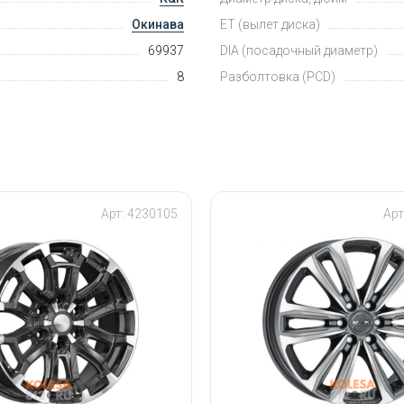
Окинава
ET (вылет диска)
69937
DIA (посадочный диаметр)
8
Разболтовка (PCD)
Арт: 4230105
Ар