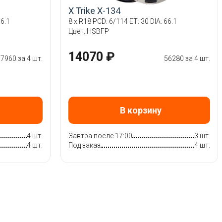
X Trike X-134
66.1
8 x R18 PCD: 6/114 ET: 30 DIA: 66.1
Цвет: HSBFP
14070 ₽
7960 за 4 шт.
56280 за 4 шт.
В корзину
4 шт.
Завтра после 17:00
3 шт.
4 шт.
Под заказ
4 шт.