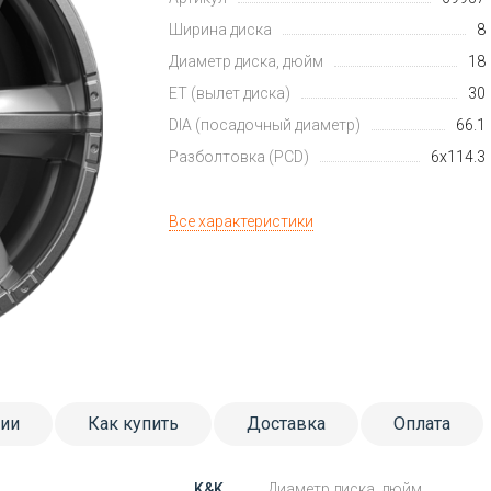
Ширина диска
8
Диаметр диска, дюйм
18
ET (вылет диска)
30
DIA (посадочный диаметр)
66.1
Разболтовка (PCD)
6x114.3
Все характеристики
тии
Как купить
Доставка
Оплата
K&K
Диаметр диска, дюйм