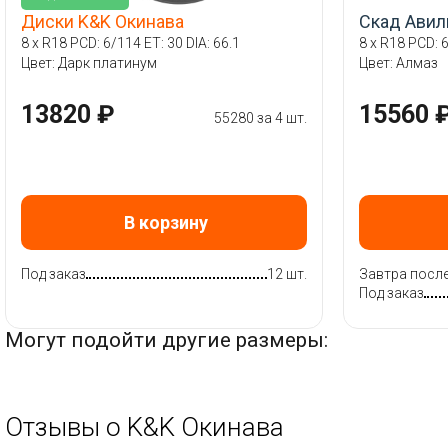
Диски K&K Окинава
Скад Авил
8 x R18 PCD: 6/114 ET: 30 DIA: 66.1
8 x R18 PCD: 6
Цвет: Дарк платинум
Цвет: Алмаз
13820 ₽
15560 
55280 за 4 шт.
В корзину
Под заказ
12 шт.
Завтра после
Под заказ
Могут подойти другие размеры:
Отзывы о K&K Окинава