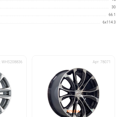
30
66.1
6x114.3
т: WHS208836
Арт: 78071