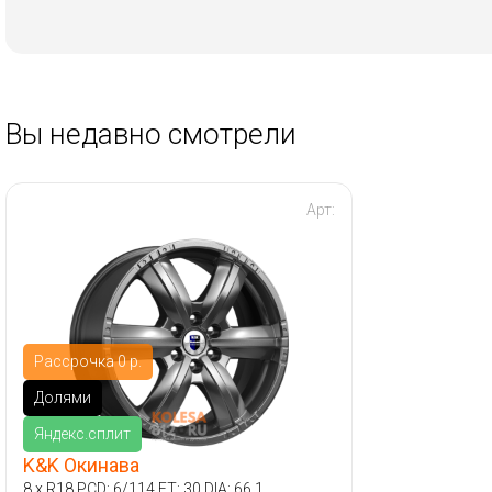
Вы недавно смотрели
Арт:
Рассрочка 0 р.
Долями
Яндекс.сплит
K&K Окинава
8 x R18 PCD: 6/114 ET: 30 DIA: 66.1