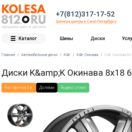
+7(812)317-17-52
Шинные центры в Санкт-Петербурге
Каталог
Шины
Диски
Услу
Главная
/
Автомобильные диски
/
K&K
/
K&K Окинава
/
K&K Окинава 8x1
Вы здесь
Диски K&amp;K Окинава 8x18 6
Рассрочка 0 р.
Долями
Яндекс.сплит