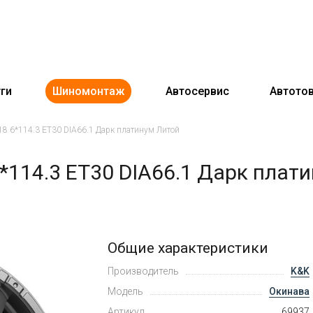
ги
Шиномонтаж
Автосервис
Автото
8 6*114.3 ET30 DIA66.1 Дарк платинум Литой
*114.3 ET30 DIA66.1 Дарк плат
Общие характеристики
Производитель
K&K
Модель
Окинава
Артикул
69937