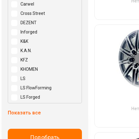
Нет
Carwel
Cross Street
DEZENT
Inforged
K&K
K.A.N.
KFZ
KHOMEN
LS
LS FlowForming
LS Forged
Mak
Нет
Показать все
N2O
NEO
NZ
Подобрать