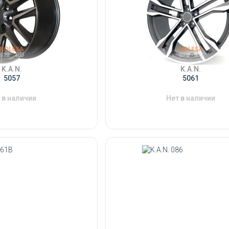
K.A.N.
K.A.N.
5057
5061
 в наличии
Нет в наличии