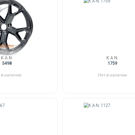
K.A.N.
K.A.N.
5498
1759
 в наличии
Нет в наличии