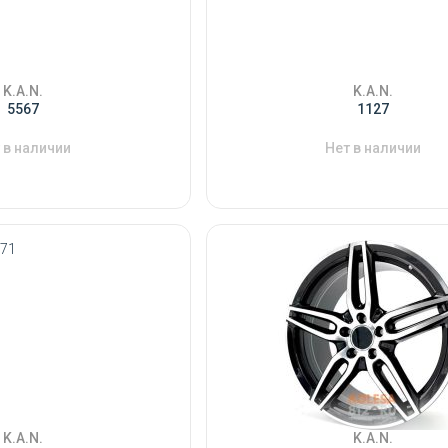
K.A.N.
K.A.N.
5567
1127
 в наличии
Нет в наличии
K.A.N.
K.A.N.