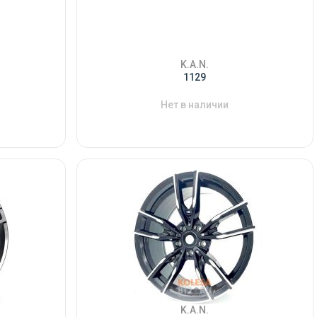
K.A.N.
1129
Нет в наличии
K.A.N.