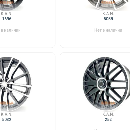
K.A.N.
K.A.N.
1696
5058
 в наличии
Нет в наличии
K.A.N.
K.A.N.
5032
252