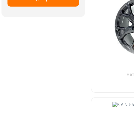
RST
Replay
Tech Line
Trebl
Vissol
Wheels UP
X Trike
iFree
Нет
Скад
ТЗСК