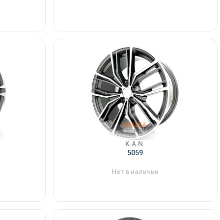
K.A.N.
5059
Нет в наличии