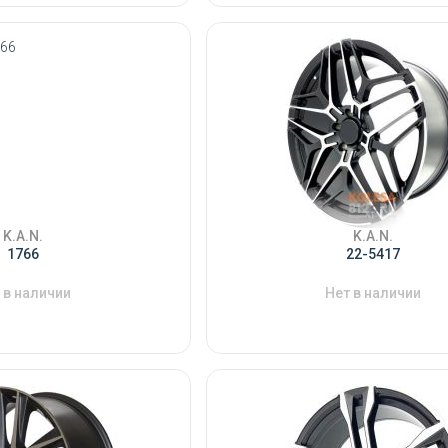
K.A.N.
K.A.N.
1766
22-5417
 в наличии
Нет в наличии