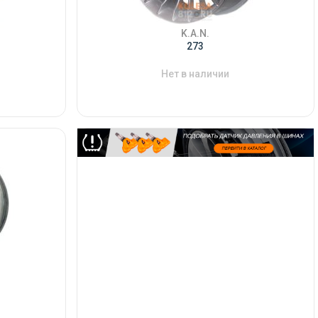
K.A.N.
273
Нет в наличии