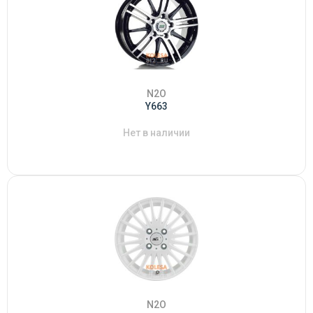
N2O
Y663
Нет в наличии
N2O