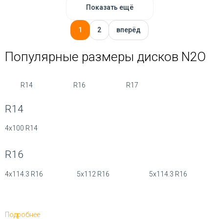
Показать ещё
1
2
вперёд
Популярные размеры дисков N2O
R14
R16
R17
R14
4x100 R14
R16
4x114.3 R16
5x112 R16
5x114.3 R16
R17
Подробнее