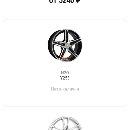
от 5240 ₽
N2O
Y253
Нет в наличии