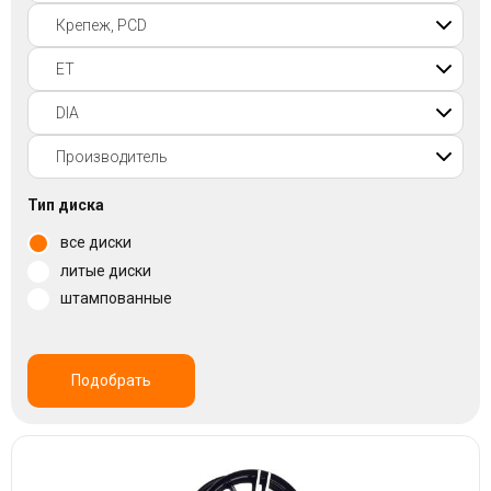
Войти на сайт
+7(812)317-
17-
52
Пн-
Тип диска
Пт:
все диски
C
9:00
литые диски
до
штампованные
21:00
Сб-
Вс:
C
Подобрать
9:00
до
21:00