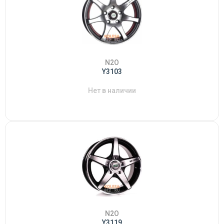
N2O
Y3103
Нет в наличии
N2O
Y3119