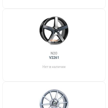
N2O
V2261
Нет в наличии