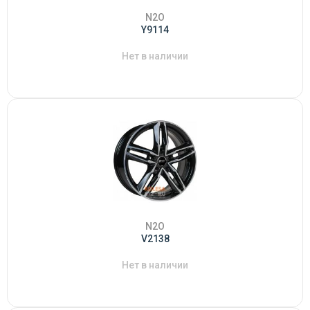
N2O
Y9114
Нет в наличии
N2O
V2138
Нет в наличии