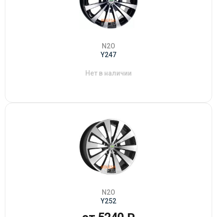
N2O
Y247
Нет в наличии
N2O
Y252