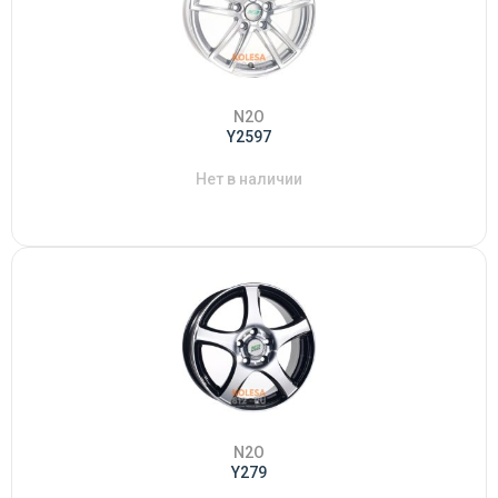
N2O
Y2597
Нет в наличии
N2O
Y279