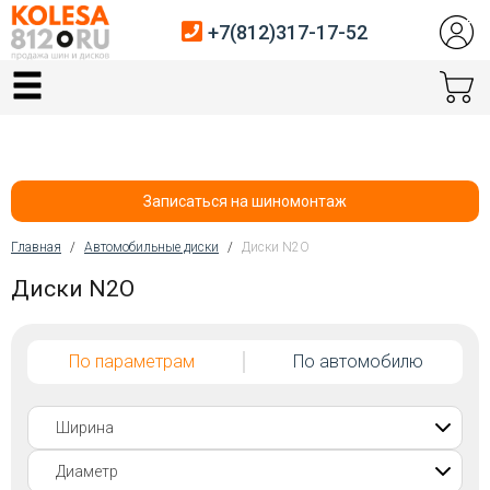
+7(812)317-17-52
Главная
Шины
Диски
Записаться на шиномонтаж
Автосервис
Главная
/
Автомобильные диски
/
Диски N2O
Вы здесь
Диски N2O
Датчики давления
Услуги шиномонтажа
По параметрам
По автомобилю
Хранение шин
Покупателям
Контакты