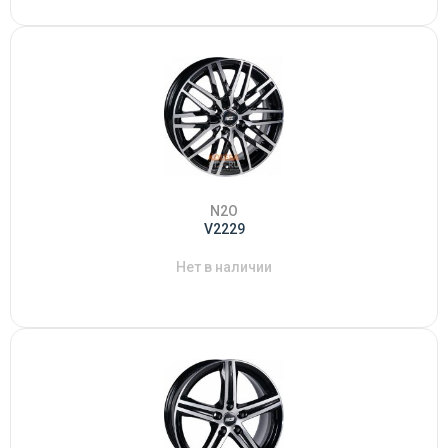
N2O
V2229
Нет в наличии