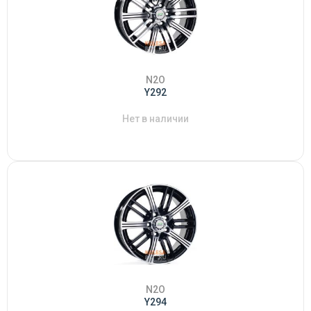
N2O
Y292
Нет в наличии
N2O
Y294