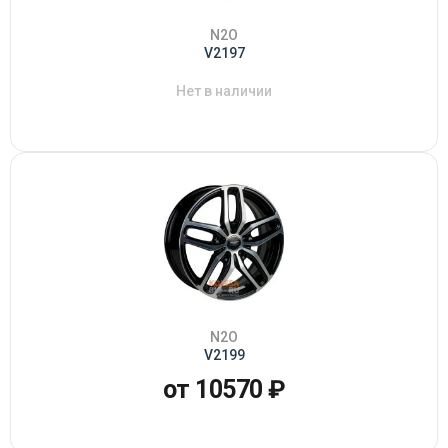
N2O
V2197
Нет в наличии
N2O
V2199
от 10570 ₽