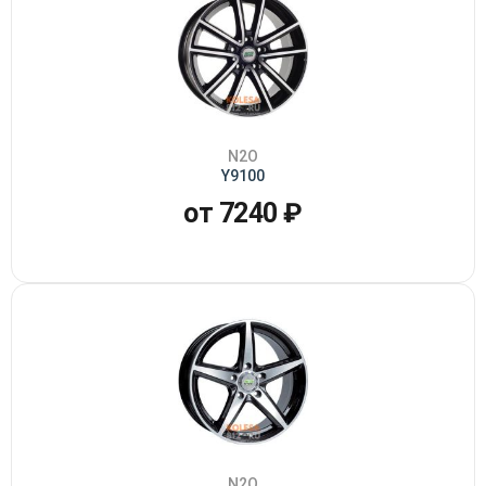
N2O
Y9100
от 7240 ₽
N2O