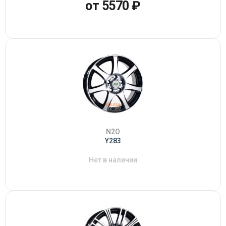
от 5570 ₽
N2O
Y283
Нет в наличии