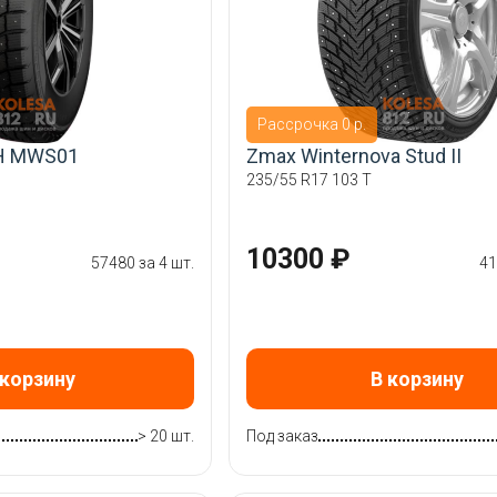
Рассрочка 0 р.
H MWS01
Zmax Winternova Stud II
235/55 R17 103 T
10300 ₽
57480 за 4 шт.
41
 корзину
В корзину
> 20 шт.
Под заказ