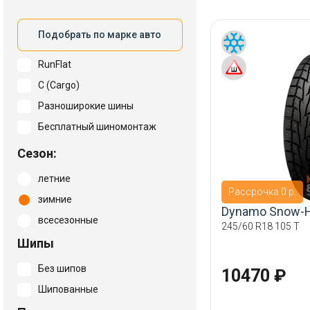
Подобрать по марке авто
RunFlat
C (Cargo)
Разноширокие шины
Бесплатный шиномонтаж
Сезон:
летние
Рассрочка 0 р.
зимние
Dynamo Snow-
всесезонные
245/60 R18 105 T
Шипы
Без шипов
10470 ₽
Шипованные