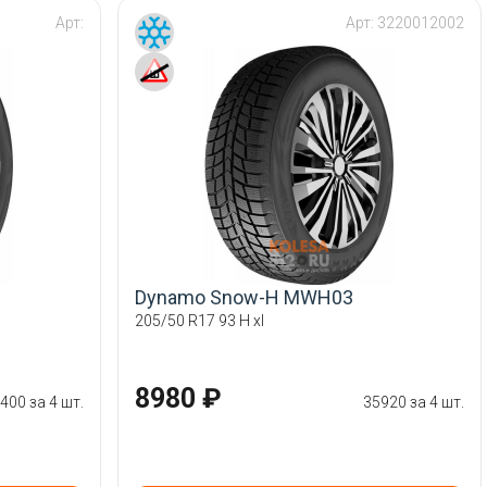
Арт:
Арт:
3220012002
Dynamo Snow-H MWH03
205/50 R17 93 H xl
8980 ₽
400 за 4 шт.
35920 за 4 шт.