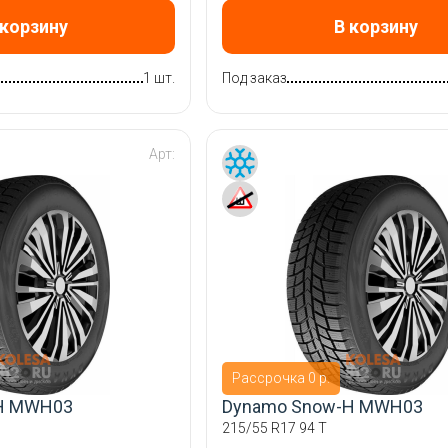
 корзину
В корзину
1 шт.
Под заказ
Арт:
Рассрочка 0 р.
H MWH03
Dynamo Snow-H MWH03
215/55 R17 94 T