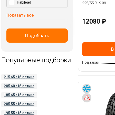
Habilead
225/55 R19 99 H
Hankook
Показать все
Hifly
12080 ₽
Ikon Tyres (Nokian Tyres)
Kapsen
Подобрать
Kumho
LandSail
В
Landspider
Популярные подборки
Под заказ
Laufenn
LingLong
215 65 r16 летние
Maxxis
205 60 r16 летние
Michelin
Nexen
185 65 r15 летние
Nokian Tyres
205 55 r16 летние
Ovation
195 55 r15 летние