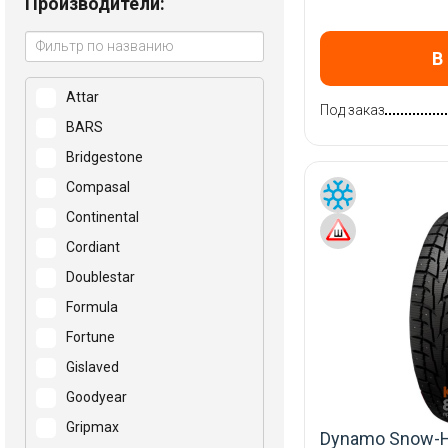
Производители:
В
Attar
Под заказ
BARS
Bridgestone
Compasal
Continental
Cordiant
Doublestar
Formula
Fortune
Gislaved
Goodyear
Gripmax
Dynamo Snow-