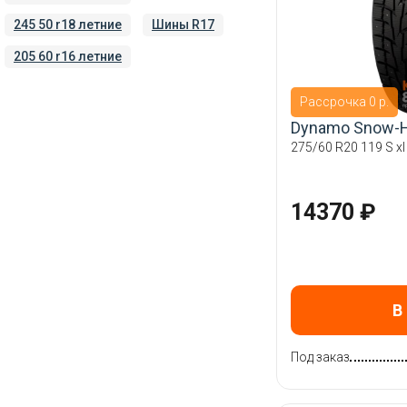
Pirelli
245 50 r18 летние
Шины R17
ROADX
205 60 r16 летние
Roadcruza
Sailun
Рассрочка 0 р.
Torero
Dynamo Snow-
Toyo
275/60 R20 119 S xl
Tracmax
Triangle
14370 ₽
Viatti
WestLake
Yokohama
В
Кама
Под заказ