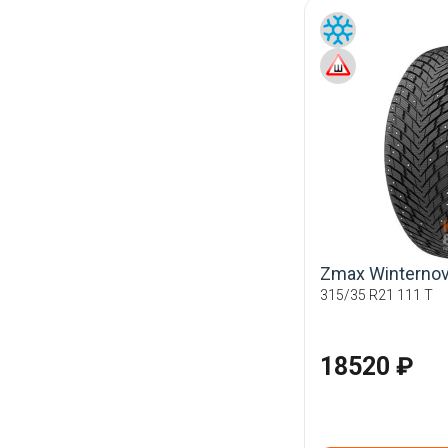
Zmax Winternova
315/35 R21 111 T
18520 ₽