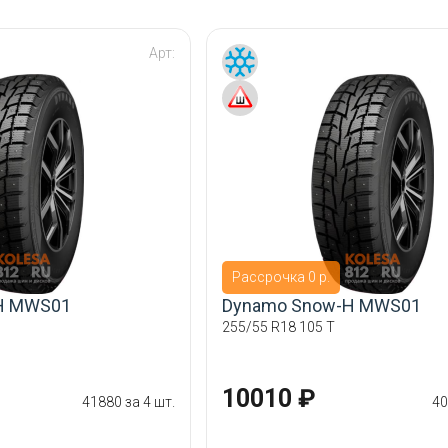
Арт:
Рассрочка 0 р.
H MWS01
Dynamo Snow-H MWS01
255/55 R18 105 T
10010 ₽
41880 за 4 шт.
40