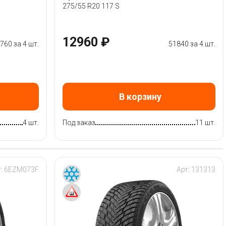
275/55 R20 117 S
12960 ₽
760 за 4 шт.
51840 за 4 шт.
В корзину
4 шт.
Под заказ
11 шт.
т:
6EZM073F
Арт:
131313