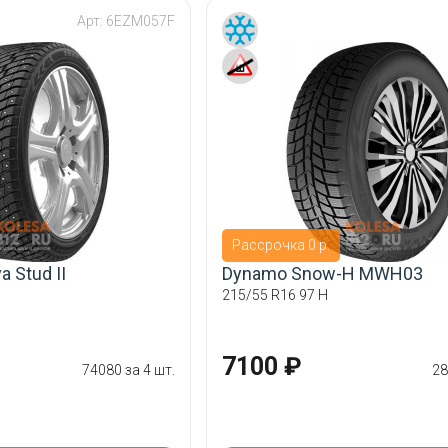
Арт:
6EZM057F
Рассрочка 0 р.
 Stud II
Dynamo Snow-H MWH03
215/55 R16 97 H
7100 ₽
74080 за 4 шт.
28