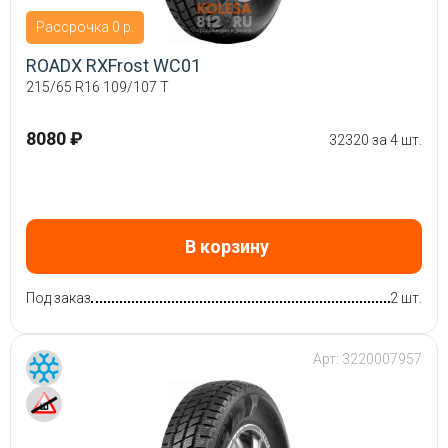
Рассрочка 0 р.
ROADX RXFrost WC01
215/65 R16 109/107 T
8080 ₽
32320 за 4 шт.
В корзину
Под заказ
2 шт.
Арт:
3220007957