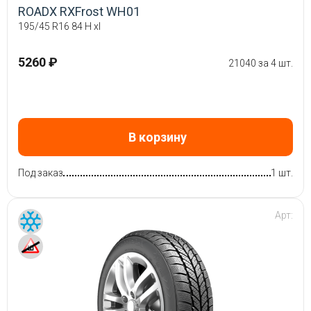
ROADX RXFrost WH01
195/45 R16 84 H xl
5260 ₽
21040 за 4 шт.
В корзину
Под заказ
1 шт.
Арт: