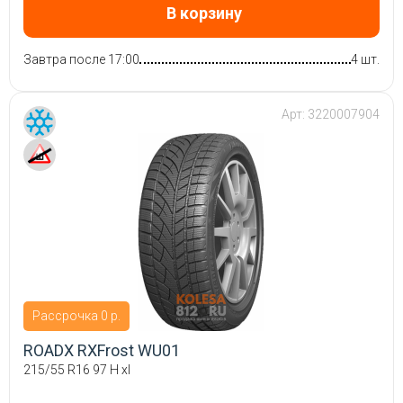
В корзину
Завтра после 17:00
4 шт.
Арт:
3220007904
Рассрочка 0 р.
ROADX RXFrost WU01
215/55 R16 97 H xl