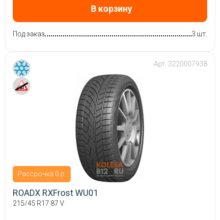
В корзину
Под заказ
3 шт.
Арт:
3220007938
Рассрочка 0 р.
ROADX RXFrost WU01
215/45 R17 87 V