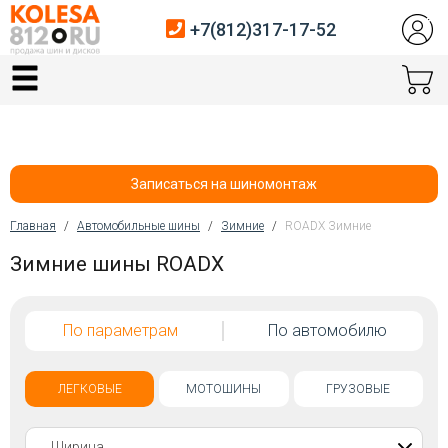
+7(812)317-17-52
Главная
Шины
Диски
Записаться на шиномонтаж
Автосервис
Главная
/
Автомобильные шины
/
Зимние
/
ROADX Зимние
Вы здесь
Зимние шины ROADX
Датчики давления
Услуги шиномонтажа
По параметрам
По автомобилю
Хранение шин
Покупателям
ЛЕГКОВЫЕ
МОТОШИНЫ
ГРУЗОВЫЕ
Контакты