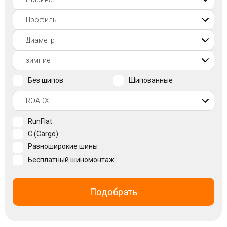
Войти на сайт
+7(812)317-
17-
52
Без шипов
Шипованные
Пн-
Пт:
C
RunFlat
9:00
до
C (Cargo)
21:00
Разноширокие шины
Сб-
Бесплатный шиномонтаж
Вс:
C
9:00
Подобрать
до
21:00