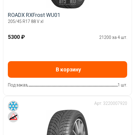
ROADX RXFrost WU01
205/45 R17 88 V xl
5300 ₽
21200 за 4 шт.
В корзину
Под заказ
1 шт.
Арт:
3220007920