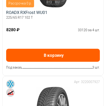
Рассрочка 0 р.
ROADX RXFrost WU01
225/65 R17 102 T
8280 ₽
33120 за 4 шт.
В корзину
Под заказ
3 шт.
Арт:
3220007927