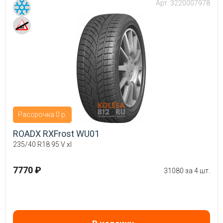
Арт:
3220007978
Рассрочка 0 р.
ROADX RXFrost WU01
235/40 R18 95 V xl
7770 ₽
31080 за 4 шт.