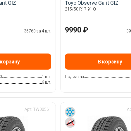
rit GIZ
Toyo Observe Garit GIZ
215/50 R17 91 Q
9990 ₽
36760 за 4 шт.
39
 корзину
В корзину
0
1 шт.
Под заказ
6 шт.
Арт:
TW00561
А