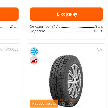
В корзину
3 шт.
Сегодня после 17:00
3 шт.
Под заказ
12 шт.
рт:
TW00556
Арт:
Рассрочка 0 р.