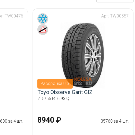
рт:
TW00476
Арт:
TW00557
Рассрочка 0 р.
Toyo Observe Garit GIZ
215/55 R16 93 Q
8940 ₽
600 за 4 шт.
35760 за 4 шт.