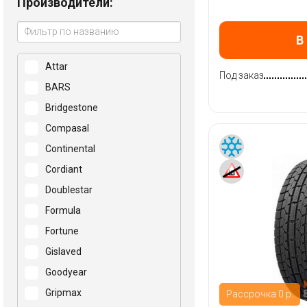
Производители:
В
Attar
Под заказ
BARS
Bridgestone
Compasal
Continental
Cordiant
Doublestar
Formula
Fortune
Gislaved
Goodyear
Gripmax
Рассрочка 0 р.