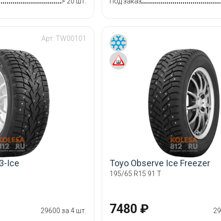
> 20 шт.
Под заказ
Арт:
TW00101
3-Ice
Toyo Observe Ice Freezer
195/65 R15 91 T
7480 ₽
29600 за 4 шт.
29