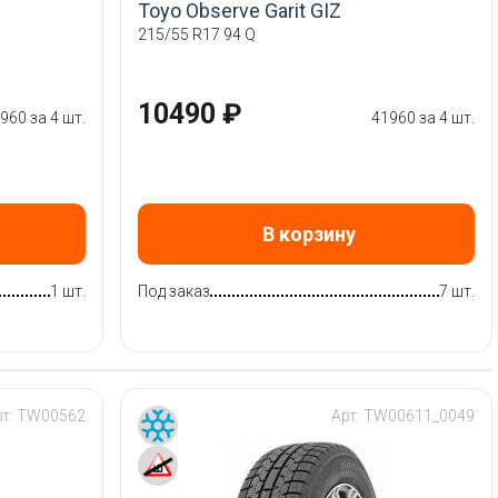
Toyo Observe Garit GIZ
215/55 R17 94 Q
10490 ₽
960 за 4 шт.
41960 за 4 шт.
В корзину
1 шт.
Под заказ
7 шт.
рт:
TW00562
Арт:
TW00611_0049