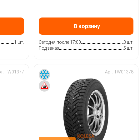
В корзину
1 шт.
Сегодня после 17:00
3 шт.
Под заказ
5 шт.
рт:
TW01377
Арт:
TW01378