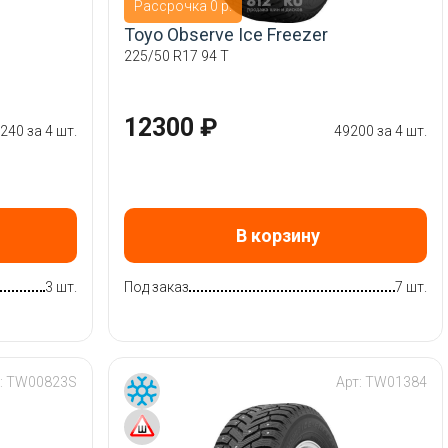
Рассрочка 0 р.
Toyo Observe Ice Freezer
225/50 R17 94 T
12300 ₽
240 за 4 шт.
49200 за 4 шт.
В корзину
3 шт.
Под заказ
7 шт.
:
TW00823S
Арт:
TW01384