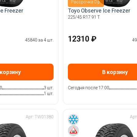
Рассрочка 0 р.
e Freezer
Toyo Observe Ice Freezer
225/45 R17 91 T
12310 ₽
45840 за 4 шт.
49
 корзину
В корзину
0
3 шт.
Сегодня после 17:00
1 шт.
Арт:
TW01380
Арт