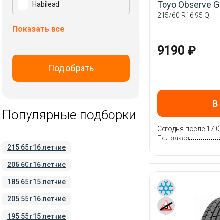
Toyo Observe Ga
Habilead
215/60 R16 95 Q
Hankook
Показать все
Hifly
9190 ₽
Ikon Tyres (Nokian Tyres)
Kapsen
Подобрать
Kumho
LandSail
В
Landspider
Популярные подборки
Laufenn
Сегодня после 17:0
LingLong
Под заказ
215 65 r16 летние
Maxxis
205 60 r16 летние
Michelin
Nexen
185 65 r15 летние
Nokian Tyres
205 55 r16 летние
Ovation
195 55 r15 летние