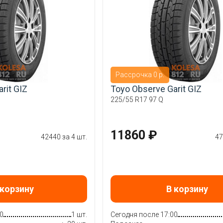
Рассрочка 0 р.
rit GIZ
Toyo Observe Garit GIZ
225/55 R17 97 Q
11860 ₽
42440 за 4 шт.
47
 корзину
В корзину
0
1 шт.
Сегодня после 17:00