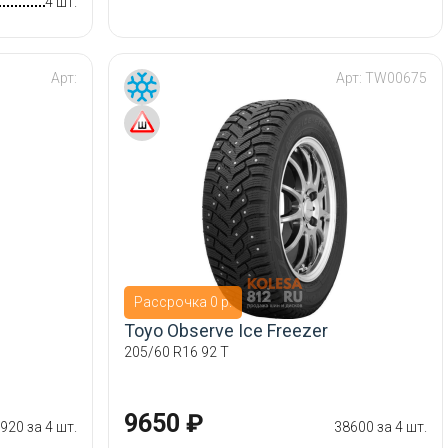
4 шт.
Арт:
Арт:
TW00675
Рассрочка 0 р.
Toyo Observe Ice Freezer
205/60 R16 92 T
9650 ₽
920 за 4 шт.
38600 за 4 шт.