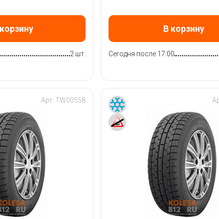
 корзину
В корзину
2 шт.
Сегодня после 17:00
Арт:
TW00558
А