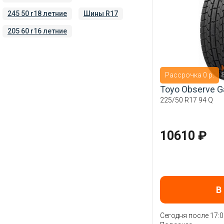
Pirelli
245 50 r18 летние
Шины R17
ROADX
205 60 r16 летние
Roadcruza
Sailun
Torero
Рассрочка 0 р.
Toyo
Toyo Observe Ga
Tracmax
225/50 R17 94 Q
Triangle
Viatti
10610 ₽
WestLake
Yokohama
Кама
В
Сегодня после 17:0