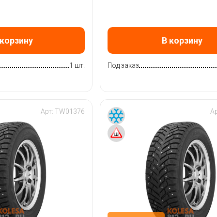
 корзину
В корзину
1 шт.
Под заказ
Арт:
TW01376
А