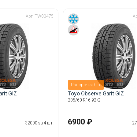
Арт:
TW00475
А
Рассрочка 0 р.
rit GIZ
Toyo Observe Garit GIZ
205/60 R16 92 Q
6900 ₽
32000 за 4 шт.
27