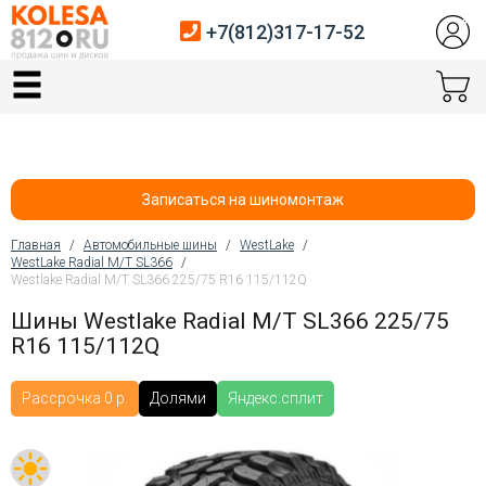
+7(812)317-17-52
Главная
Шины
Диски
Записаться на шиномонтаж
Автосервис
Главная
/
Автомобильные шины
/
WestLake
/
WestLake Radial M/T SL366
/
Вы здесь
Westlake Radial M/T SL366 225/75 R16 115/112Q
Датчики давления
Шины Westlake Radial M/T SL366 225/75
Услуги шиномонтажа
R16 115/112Q
Хранение шин
Рассрочка 0 р.
Долями
Яндекс.сплит
Покупателям
Контакты