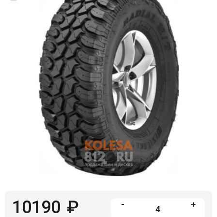
Войти на сайт
+7(812)317-
17-
52
Пн-
Пт:
C
9:00
до
21:00
Сб-
Вс:
C
9:00
до
21:00
10190
₽
-
+