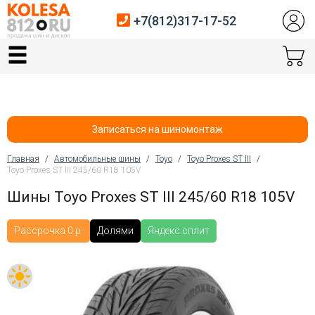
+7(812)317-17-52
Главная
Шины
Диски
Записаться на шиномонтаж
Автосервис
Главная
/
Автомобильные шины
/
Toyo
/
Toyo Proxes ST III
/
Toyo Proxes ST III 245/60 R18 105V
Вы здесь
Датчики давления
Шины Toyo Proxes ST III 245/60 R18 105V
Услуги шиномонтажа
Рассрочка 0 р.
Долями
Яндекс.сплит
Хранение шин
Покупателям
Контакты