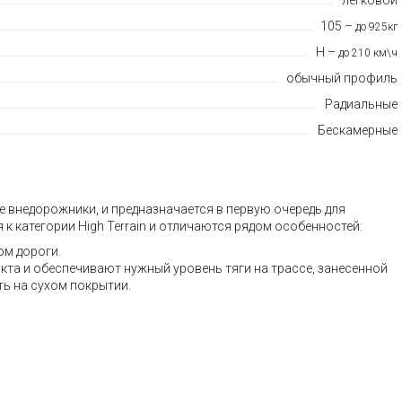
105 –
до 925кг
H –
до 210 км\ч
обычный профиль
Радиальные
Бескамерные
 внедорожники, и предназначается в первую очередь для
к категории High Terrain и отличаются рядом особенностей:
ом дороги.
та и обеспечивают нужный уровень тяги на трассе, занесенной
ь на сухом покрытии.