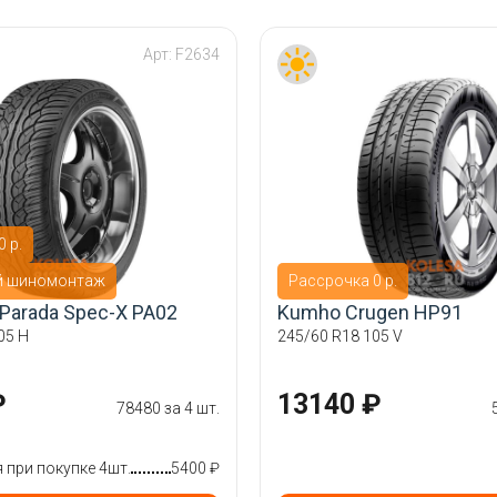
Арт:
F2634
 р.
й шиномонтаж
Рассрочка 0 р.
Parada Spec-X PA02
Kumho Crugen HP91
05 H
245/60 R18 105 V
₽
13140 ₽
78480 за 4 шт.
при покупке 4шт.
5400 ₽