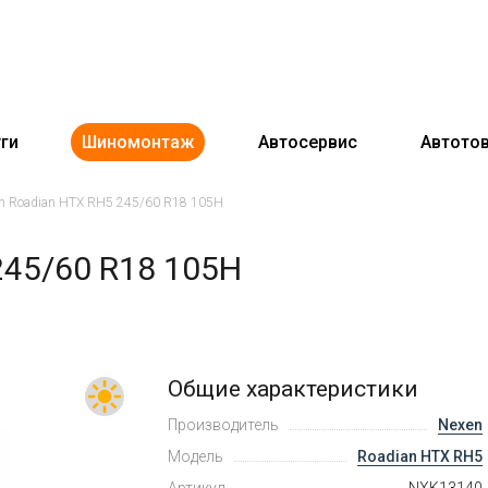
ги
Шиномонтаж
Автосервис
Автото
n Roadian HTX RH5 245/60 R18 105H
245/60 R18 105H
Общие характеристики
Производитель
Nexen
Модель
Roadian HTX RH5