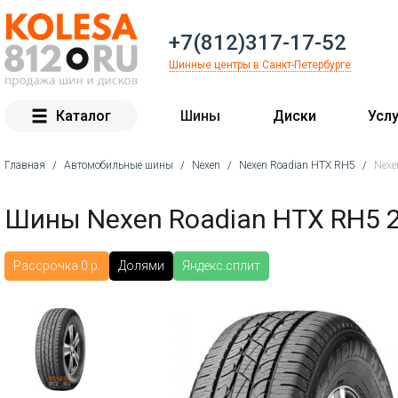
+7(812)317-17-52
Шинные центры в Санкт-Петербурге
Каталог
Шины
Диски
Услу
Главная
/
Автомобильные шины
/
Nexen
/
Nexen Roadian HTX RH5
/
Nexe
Вы здесь
Шины Nexen Roadian HTX RH5 
Рассрочка 0 р.
Долями
Яндекс.сплит