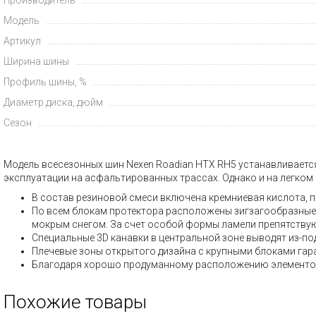
Модель
Артикул
Ширина шины
Профиль шины, %
Диаметр диска, дюйм
Сезон
Модель всесезонных шин Nexen Roadian HTX RH5 устанавливается
эксплуатации на асфальтированных трассах. Однако и на легком 
В состав резиновой смеси включена кремниевая кислота,
По всем блокам протектора расположены зигзагообразные 
мокрым снегом. За счет особой формы ламели препятствую
Специальные 3D канавки в центральной зоне выводят из-по
Плечевые зоны открытого дизайна с крупными блоками га
Благодаря хорошо продуманному расположению элементов 
Похожие товары