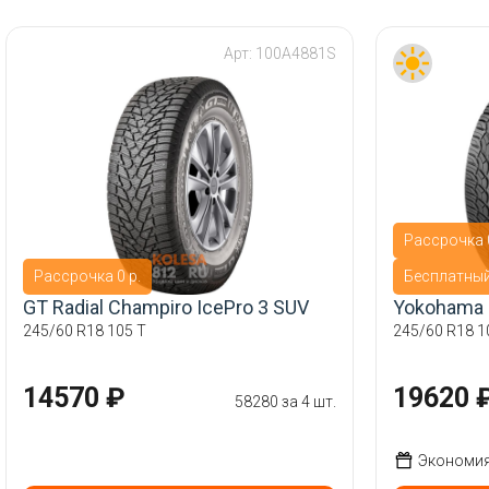
Арт:
100A4881S
Рассрочка 0
Рассрочка 0 р.
Бесплатны
GT Radial Champiro IcePro 3 SUV
Yokohama 
245/60 R18 105 T
245/60 R18 1
14570 ₽
19620 
58280 за 4 шт.
Экономия 