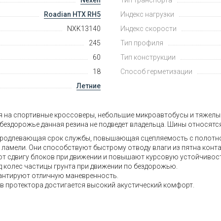
Roadian HTX RH5
Индекс нагрузки
NXK13140
Индекс скорости
245
Тип профиля
60
Тип конструкции
18
Способ герметизации
Летние
 на спортивные кроссоверы, небольшие микроавтобусы и тяжелые
бездорожье данная резина не подведет владельца. Шины относятся 
 продлевающая срок службы, повышающая сцепляемость с полотн
ламели. Они способствуют быстрому отводу влаги из пятна контак
т сдвигу блоков при движении и повышают курсовую устойчивост
д колес частицы грунта при движении по бездорожью.
рантируют отличную маневренность.
протектора достигается высокий акустический комфорт.