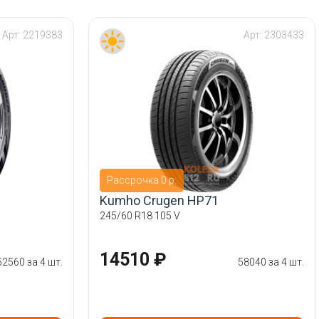
Арт:
2219383
Арт:
2303433
Рассрочка 0 р.
Kumho Crugen HP71
245/60 R18 105 V
14510 ₽
52560 за 4 шт.
58040 за 4 шт.