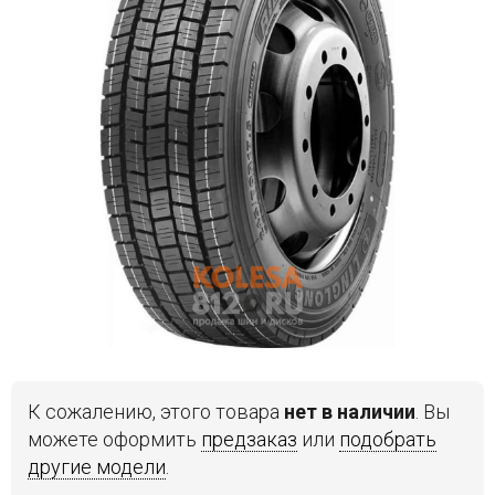
Войти на сайт
+7(812)317-
17-
52
Пн-
Пт:
C
9:00
до
21:00
Сб-
Вс:
C
9:00
К сожалению, этого товара
нет в наличии
. Вы
до
можете оформить
предзаказ
или
подобрать
21:00
другие модели
.