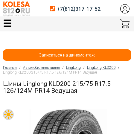
+7(812)317-17-52
Главная
Шины
Диски
Записаться на шиномонтаж
Автосервис
Главная
/
Автомобильные шины
/
LingLong
/
LingLong KLD200
/
Linglong KLD200 215/75 R17.5 126/124M PR14 Ведущая
Вы здесь
Датчики давления
Шины Linglong KLD200 215/75 R17.5
126/124M PR14 Ведущая
Услуги шиномонтажа
Хранение шин
Покупателям
Контакты