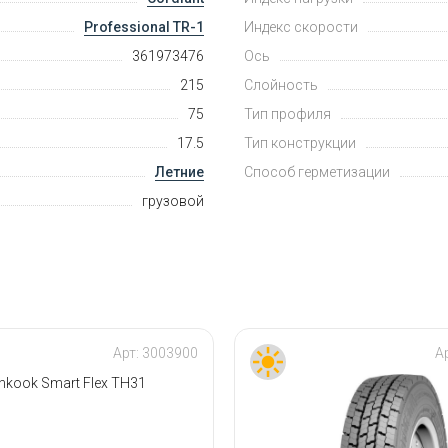
Professional TR-1
Индекс скорости
361973476
Ось
215
Слойность
75
Тип профиля
17.5
Тип конструкции
Летние
Способ герметизации
грузовой
Арт:
3003900
А