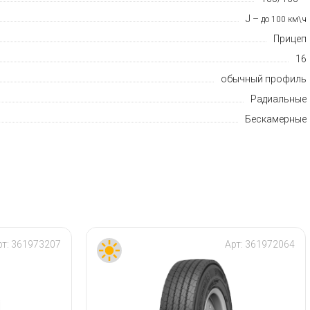
J –
до 100 км\ч
Прицеп
16
обычный профиль
Радиальные
Бескамерные
рт:
361973207
Арт:
361972064