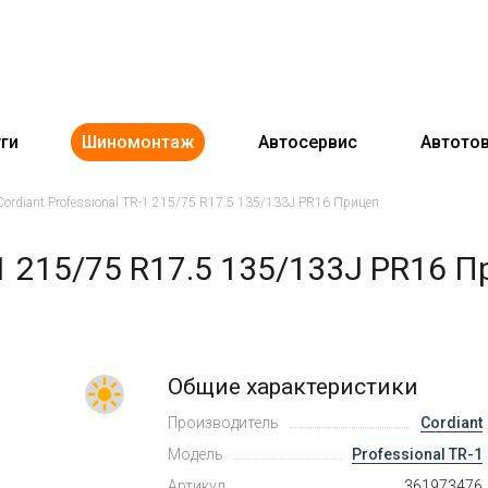
ги
Шиномонтаж
Автосервис
Автото
Cordiant Professional TR-1 215/75 R17.5 135/133J PR16 Прицеп
-1 215/75 R17.5 135/133J PR16 
Общие характеристики
Производитель
Cordiant
Модель
Professional TR-1
Артикул
361973476