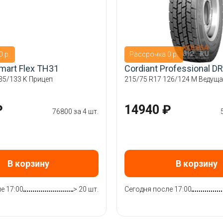
 р.
Рассрочка 0 р.
mart Flex TH31
Cordiant Professional DR
35/133 K Прицеп
215/75 R17 126/124 M Ведущ
₽
14940 ₽
76800 за 4 шт.
В корзину
В корзину
е 17:00
> 20 шт.
Сегодня после 17:00