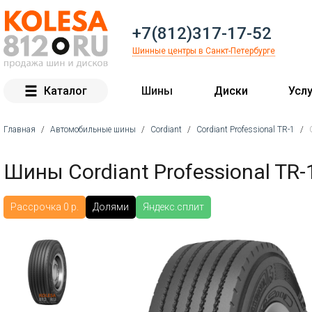
+7(812)317-17-52
Шинные центры в Санкт-Петербурге
Каталог
Шины
Диски
Услу
Главная
/
Автомобильные шины
/
Cordiant
/
Cordiant Professional TR-1
/
Вы здесь
Шины Cordiant Professional TR
Рассрочка 0 р.
Долями
Яндекс.сплит