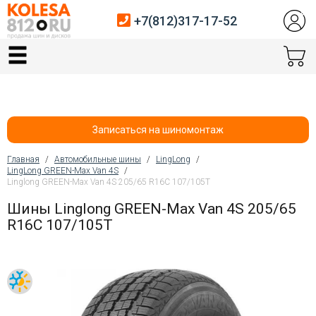
+7(812)317-17-52
Главная
Шины
Диски
Записаться на шиномонтаж
Автосервис
Главная
/
Автомобильные шины
/
LingLong
/
LingLong GREEN-Max Van 4S
/
Вы здесь
Linglong GREEN-Max Van 4S 205/65 R16C 107/105T
Датчики давления
Шины Linglong GREEN-Max Van 4S 205/65
Услуги шиномонтажа
R16C 107/105T
Хранение шин
Покупателям
Контакты