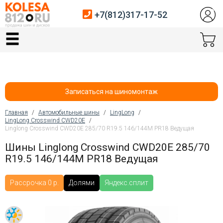
+7(812)317-17-52
Главная
Шины
Диски
Записаться на шиномонтаж
Автосервис
Главная
/
Автомобильные шины
/
LingLong
/
LingLong Crosswind CWD20E
/
Вы здесь
Linglong Crosswind CWD20E 285/70 R19.5 146/144M PR18 Ведущая
Датчики давления
Шины Linglong Crosswind CWD20E 285/70
Услуги шиномонтажа
R19.5 146/144M PR18 Ведущая
Хранение шин
Рассрочка 0 р.
Долями
Яндекс.сплит
Покупателям
Контакты