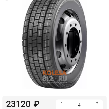
Войти на сайт
+7(812)317-
17-
52
Пн-
Пт:
C
9:00
до
21:00
Сб-
Вс:
C
9:00
до
21:00
23120
₽
-
+