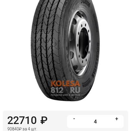
Войти на сайт
+7(812)317-
17-
52
Пн-
Пт:
C
9:00
до
21:00
Сб-
Вс:
C
9:00
до
21:00
22710
₽
-
+
90840
₽
за 4 шт.