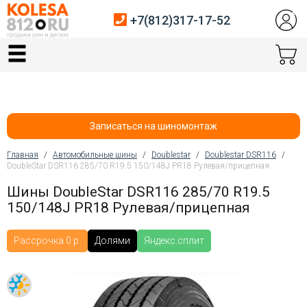
+7(812)317-17-52
Главная
Шины
Диски
Записаться на шиномонтаж
Автосервис
Главная
/
Автомобильные шины
/
Doublestar
/
Doublestar DSR116
/
DoubleStar DSR116 285/70 R19.5 150/148J PR18 Рулевая/прицепная
Вы здесь
Датчики давления
Шины DoubleStar DSR116 285/70 R19.5
150/148J PR18 Рулевая/прицепная
Услуги шиномонтажа
Хранение шин
Рассрочка 0 р.
Долями
Яндекс.сплит
Покупателям
Контакты