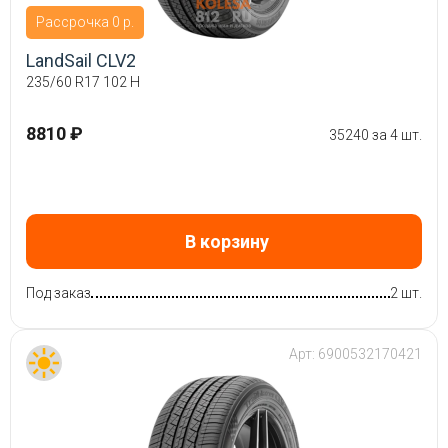
Рассрочка 0 р.
LandSail CLV2
235/60 R17 102 H
8810 ₽
35240 за 4 шт.
В корзину
Под заказ
2 шт.
Арт:
6900532170421