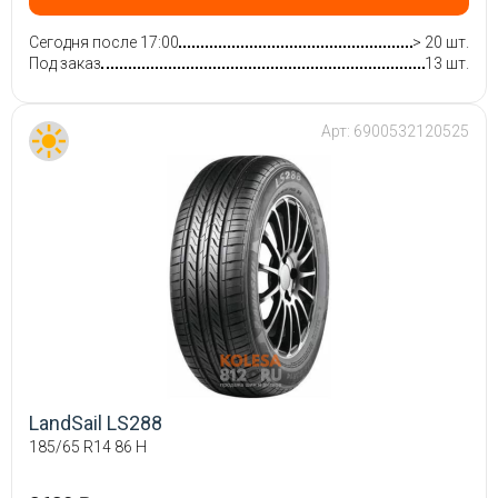
Сегодня после 17:00
> 20 шт.
Под заказ
13 шт.
Арт:
6900532120525
LandSail LS288
185/65 R14 86 H