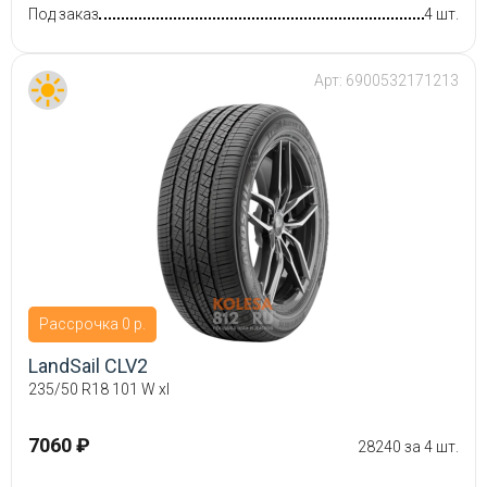
Под заказ
4 шт.
Арт:
6900532171213
Рассрочка 0 р.
LandSail CLV2
235/50 R18 101 W xl
7060 ₽
28240 за 4 шт.