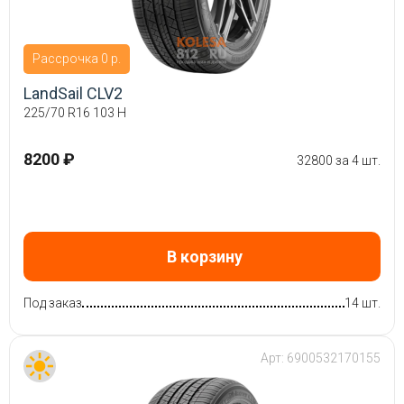
Рассрочка 0 р.
LandSail CLV2
225/70 R16 103 H
8200 ₽
32800 за 4 шт.
В корзину
Под заказ
14 шт.
Арт:
6900532170155