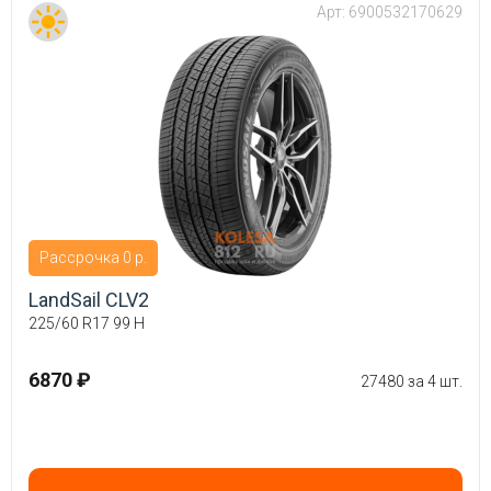
Арт:
6900532170629
Рассрочка 0 р.
LandSail CLV2
225/60 R17 99 H
6870 ₽
27480 за 4 шт.