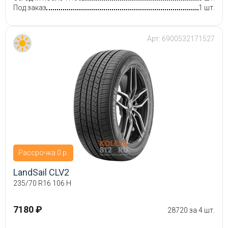
Под заказ
1 шт.
Арт:
6900532171527
Рассрочка 0 р.
LandSail CLV2
235/70 R16 106 H
7180 ₽
28720 за 4 шт.