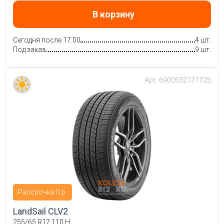
В корзину
Сегодня после 17:00
4 шт.
Под заказ
9 шт.
Арт:
6900532171725
Рассрочка 0 р.
LandSail CLV2
255/65 R17 110 H