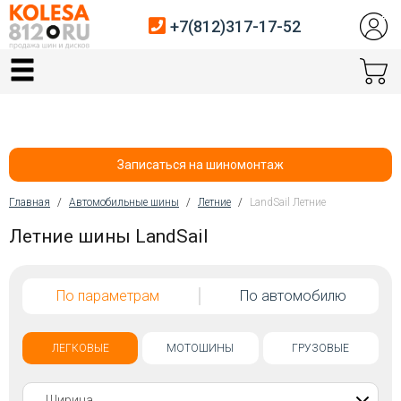
+7(812)317-17-52
Главная
Шины
Диски
Записаться на шиномонтаж
Автосервис
Главная
/
Автомобильные шины
/
Летние
/
LandSail Летние
Вы здесь
Летние шины LandSail
Датчики давления
Услуги шиномонтажа
По параметрам
По автомобилю
Хранение шин
Покупателям
ЛЕГКОВЫЕ
МОТОШИНЫ
ГРУЗОВЫЕ
Контакты