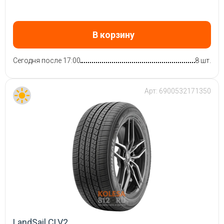
В корзину
Сегодня после 17:00
8 шт.
Арт:
6900532171350
LandSail CLV2