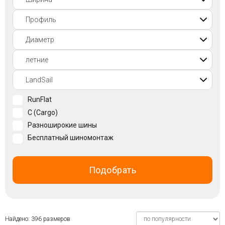
Войти на сайт
+7(812)317-
17-
52
Пн-
RunFlat
Пт:
C (Cargo)
C
9:00
Разноширокие шины
до
Бесплатный шиномонтаж
21:00
Сб-
Вс:
Подобрать
C
9:00
до
21:00
Найдено: 396 размеров