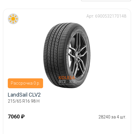
Арт:
6900532170148
Рассрочка 0 р.
LandSail CLV2
215/65 R16 98 H
7060 ₽
28240 за 4 шт.