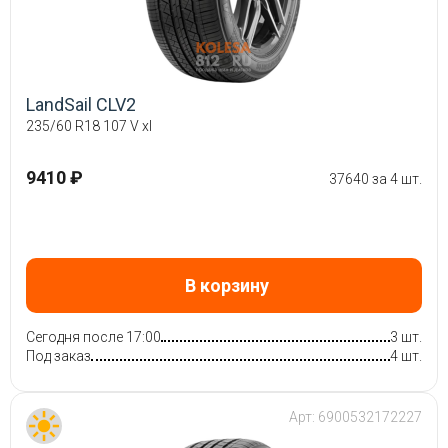
LandSail CLV2
235/60 R18 107 V xl
9410 ₽
37640 за 4 шт.
В корзину
Сегодня после 17:00
3 шт.
Под заказ
4 шт.
Арт:
6900532172227