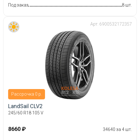
Под заказ
8 шт.
Арт:
6900532172357
Рассрочка 0 р.
LandSail CLV2
245/60 R18 105 V
8660 ₽
34640 за 4 шт.