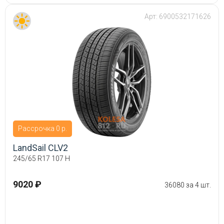
Арт:
6900532171626
Рассрочка 0 р.
LandSail CLV2
245/65 R17 107 H
9020 ₽
36080 за 4 шт.