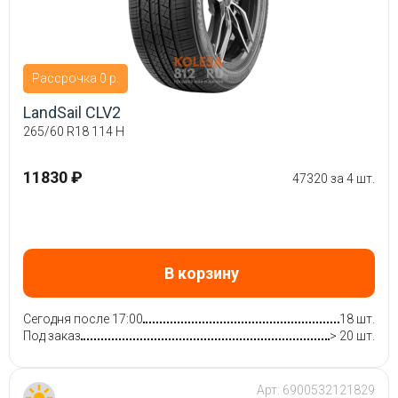
Рассрочка 0 р.
LandSail CLV2
265/60 R18 114 H
11830 ₽
47320 за 4 шт.
В корзину
Сегодня после 17:00
18 шт.
Под заказ
> 20 шт.
Арт:
6900532121829