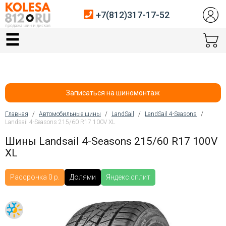
+7(812)317-17-52
Главная
Шины
Диски
Записаться на шиномонтаж
Автосервис
Главная
/
Автомобильные шины
/
LandSail
/
LandSail 4-Seasons
/
Landsail 4-Seasons 215/60 R17 100V XL
Вы здесь
Датчики давления
Шины Landsail 4-Seasons 215/60 R17 100V
XL
Услуги шиномонтажа
Хранение шин
Рассрочка 0 р.
Долями
Яндекс.сплит
Покупателям
Контакты