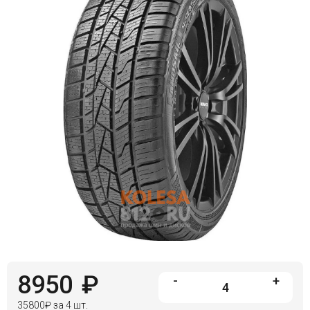
Войти на сайт
+7(812)317-
17-
52
Пн-
Пт:
C
9:00
до
21:00
Сб-
Вс:
C
9:00
до
21:00
8950
₽
-
+
35800
₽
за 4 шт.