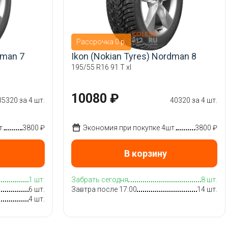
Рассрочка 0 р.
dman 7
Ikon (Nokian Tyres) Nordman 8
195/55 R16 91 T xl
10080 ₽
35320 за 4 шт.
40320 за 4 шт.
т.
3800 ₽
Экономия при покупке 4шт.
3800 ₽
В корзину
1 шт.
Забрать сегодня
8 шт.
6 шт.
Завтра после 17:00
14 шт.
4 шт.