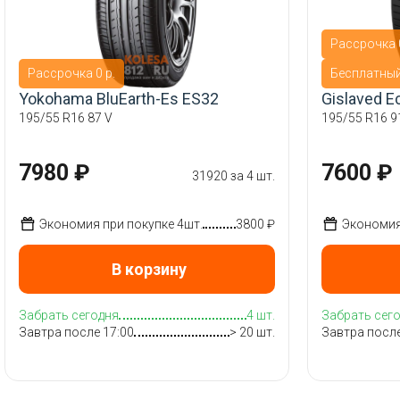
Рассрочка 0
Рассрочка 0 р.
Бесплатны
Yokohama BluEarth-Es ES32
Gislaved E
195/55 R16 87 V
195/55 R16 9
7980 ₽
7600 ₽
31920 за 4 шт.
Экономия при покупке 4шт.
3800 ₽
Экономия 
В корзину
Забрать сегодня
4 шт.
Забрать сег
Завтра после 17:00
> 20 шт.
Завтра после