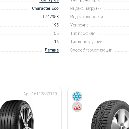
Character Eco
Индекс нагрузки
T742953
Индекс скорости
195
Усиление
55
Тип профиля
16
Тип конструкции
Летние
Способ герметизации
Арт:
16113830119