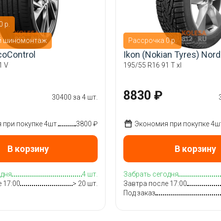
 р.
й шиномонтаж
Рассрочка 0 р.
coControl
Ikon (Nokian Tyres) Nor
1 V
195/55 R16 91 T xl
8830 ₽
30400 за 4 шт.
при покупке 4шт.
3800 ₽
Экономия при покупке 4ш
В корзину
В корзину
одня
4 шт.
Забрать сегодня
 17:00
> 20 шт.
Завтра после 17:00
Под заказ