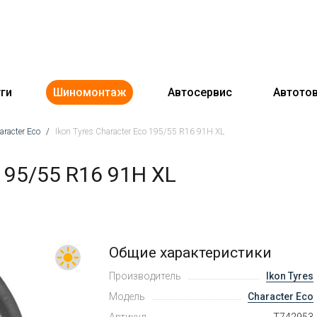
ги
Шиномонтаж
Автосервис
Автото
aracter Eco
/
Ikon Tyres Character Eco 195/55 R16 91H XL
195/55 R16 91H XL
Общие характеристики
Производитель
Ikon Tyres
Модель
Character Eco