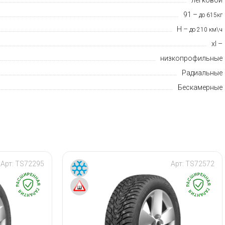
91 –
до 615кг
H –
до 210 км\ч
xl –
низкопрофильные
Радиальные
Бескамерные
Арт:
TS72295
Арт:
TS72572