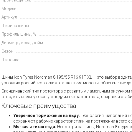
Модель
Артикул
Ширина шины
Профиль шины, %
Диаметр диска, дюйм
Сезон
Шиповка
Шины Ikon Tyres Nordman 8 195/55 R16 91T XL — это выбор водит
условиях российского климата: жёсткие морозы, обледенелые доро
Скандинавский тип протектора с развитым ламельным рисунком 
отводить снежную кашу и воду из пятна контакта, сохраняя ста
Ключевые преимущества
Уверенное торможение на льду.
Технология шипования но
сохраняют рабочие характеристики на протяжении всего с
Мягкая и тихая езда.
Несмотря на шипы, Nordman 8 ведёт с