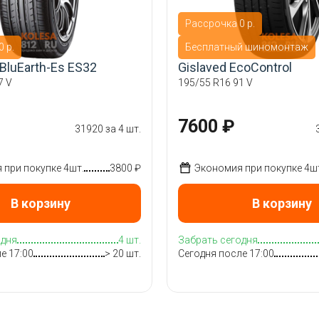
Рассрочка 0 р.
 р.
Бесплатный шиномонтаж
BluEarth-Es ES32
Gislaved EcoControl
7 V
195/55 R16 91 V
7600 ₽
31920 за 4 шт.
при покупке 4шт.
3800 ₽
Экономия при покупке 4ш
В корзину
В корзину
одня
4 шт.
Забрать сегодня
е 17:00
> 20 шт.
Сегодня после 17:00