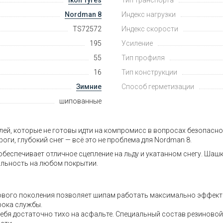
Nordman 8
Индекс нагрузки
TS72572
Индекс скорости
195
Усиление
55
Тип профиля
16
Тип конструкции
Зимние
Способ герметизации
шипованные
елей, которые не готовы идти на компромисс в вопросах безопасн
ги, глубокий снег — всё это не проблема для Nordman 8.
обеспечивает отличное сцепление на льду и укатанном снегу. Ша
бильность на любом покрытии.
вого поколения позволяет шипам работать максимально эффекти
рока службы.
ебя достаточно тихо на асфальте. Специальный состав резиновой