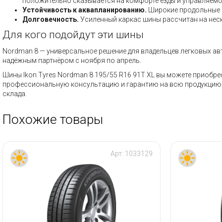
положительно сказывается на комфорте езды и управляемо
Устойчивость к аквапланированию.
Широкие продольные к
Долговечность.
Усиленный каркас шины рассчитан на нес
Для кого подойдут эти шины
Nordman 8 — универсальное решение для владельцев легковых авто
надёжным партнёром с ноября по апрель.
Шины Ikon Tyres Nordman 8 195/55 R16 91T XL вы можете приобре
профессиональную консультацию и гарантию на всю продукцию. 
склада.
Похожие товары
Арт:
1033129