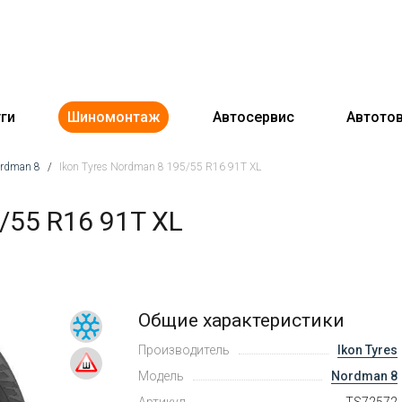
ги
Шиномонтаж
Автосервис
Автото
ordman 8
/
Ikon Tyres Nordman 8 195/55 R16 91T XL
/55 R16 91T XL
Общие характеристики
Производитель
Ikon Tyres
Модель
Nordman 8