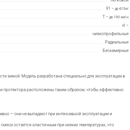
91 –
до 615кг
T –
до 190 км\ч
xl –
низкопрофильные
Радиальные
Бескамерные
ости зимой. Модель разработана специально для эксплуатации в
шки протектора расположены таким образом, чтобы эффективно
вно — они не выпадают при интенсивной эксплуатации и
 смеси остаётся эластичным при низких температурах, что