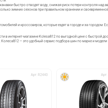
сти.
анавки быстро отводят воду, снижая риск потери контроля над ав
колько зимних сезонов при правильном хранении и своевременной
мобилей и кроссоверов, которые ездят в городе и за городом. Ес
сти в интернет-магазине Kolesa812 по выгодной цене с быстрой д
Колеса812 — это удобный сервис подбора шин по марке и модели 
Арт:
R2440
Арт