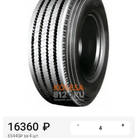
Войти на сайт
+7(812)317-
17-
52
Пн-
Пт:
C
9:00
до
21:00
Сб-
Вс:
C
9:00
до
21:00
16360
₽
-
+
65440
₽
за 4 шт.