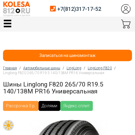
+7(812)317-17-52
Главная
Шины
Диски
Записаться на шиномонтаж
Автосервис
Главная
/
Автомобильные шины
/
LingLong
/
LingLong F820
/
Linglong F820 265/70 R19.5 140/138M PR16 Универсальная
Вы здесь
Датчики давления
Шины Linglong F820 265/70 R19.5
140/138M PR16 Универсальная
Услуги шиномонтажа
Хранение шин
Рассрочка 0 р.
Долями
Яндекс.сплит
Покупателям
Контакты