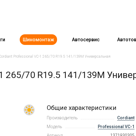
ги
Шиномонтаж
Автосервис
Автото
Cordiant Professional VC-1 265/70 R19.5 141/139M Универсальная
-1 265/70 R19.5 141/139M Унив
Общие характеристики
Производитель
Cordiant
Модель
Professional VC-1
Артикул
1371930305