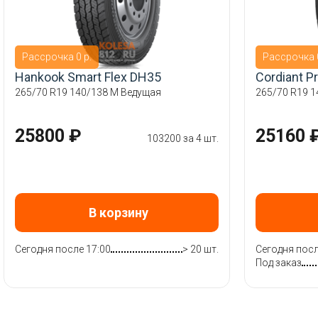
Рассрочка 0 р.
Рассрочка 0
Hankook Smart Flex DH35
Cordiant P
265/70 R19 140/138 M Ведущая
265/70 R19 1
25800 ₽
25160 
103200 за 4 шт.
В корзину
Сегодня после 17:00
> 20 шт.
Сегодня посл
Под заказ