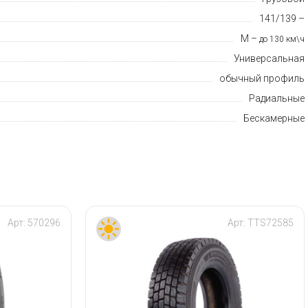
141/139 –
M –
до 130 км\ч
Универсальная
обычный профиль
Радиальные
Бескамерные
Арт:
570296
Арт:
TTS72585