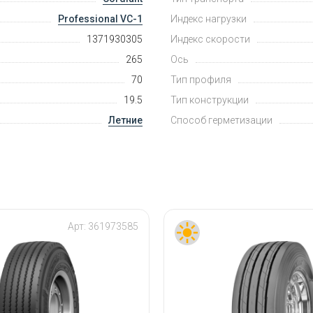
Professional VC-1
Индекс нагрузки
1371930305
Индекс скорости
265
Ось
70
Тип профиля
19.5
Тип конструкции
Летние
Способ герметизации
Арт:
361973585