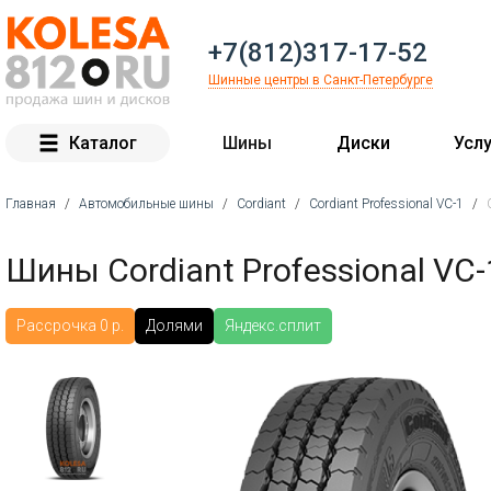
+7(812)317-17-52
Шинные центры в Санкт-Петербурге
Каталог
Шины
Диски
Услу
Главная
/
Автомобильные шины
/
Cordiant
/
Cordiant Professional VC-1
/
Вы здесь
Шины Cordiant Professional VC
Рассрочка 0 р.
Долями
Яндекс.сплит