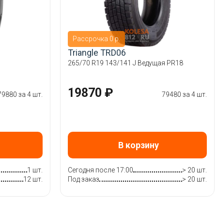
Рассрочка 0 р.
Triangle TRD06
265/70 R19 143/141 J Ведущая PR18
19870 ₽
79880 за 4 шт.
79480 за 4 шт.
В корзину
1 шт.
Сегодня после 17:00
> 20 шт.
12 шт.
Под заказ
> 20 шт.