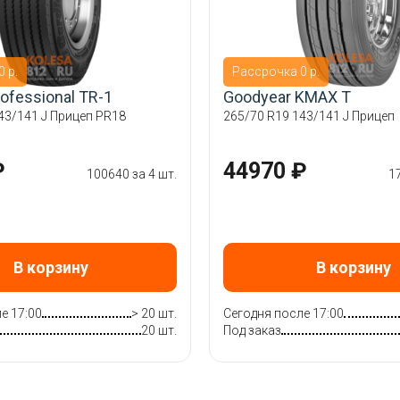
 р.
Рассрочка 0 р.
rofessional TR-1
Goodyear KMAX T
43/141 J Прицеп PR18
265/70 R19 143/141 J Прицеп
₽
44970 ₽
100640 за 4 шт.
1
В корзину
В корзину
е 17:00
> 20 шт.
Сегодня после 17:00
20 шт.
Под заказ