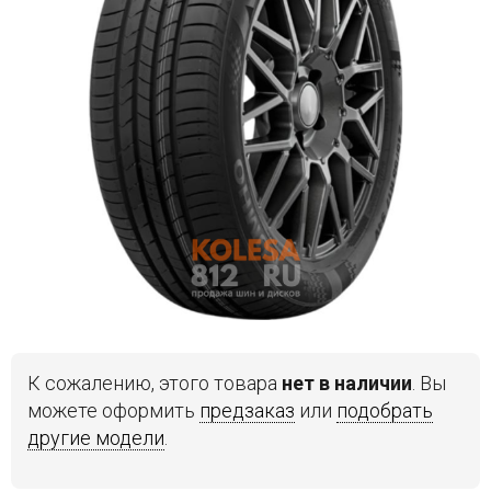
Войти на сайт
+7(812)317-
17-
52
Пн-
Пт:
C
9:00
до
21:00
Сб-
Вс:
C
К сожалению, этого товара
нет в наличии
. Вы
9:00
можете оформить
предзаказ
или
подобрать
до
21:00
другие модели
.