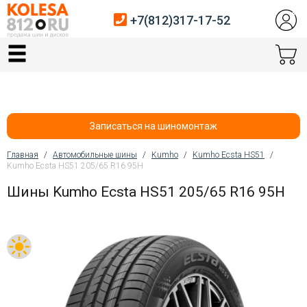
+7(812)317-17-52
Главная
Шины
Диски
Записаться на шиномонтаж
Автосервис
Главная
/
Автомобильные шины
/
Kumho
/
Kumho Ecsta HS51
/
Kumho Ecsta HS51 205/65 R16 95H
Вы здесь
Датчики давления
Шины Kumho Ecsta HS51 205/65 R16 95H
Услуги шиномонтажа
Хранение шин
Покупателям
Контакты