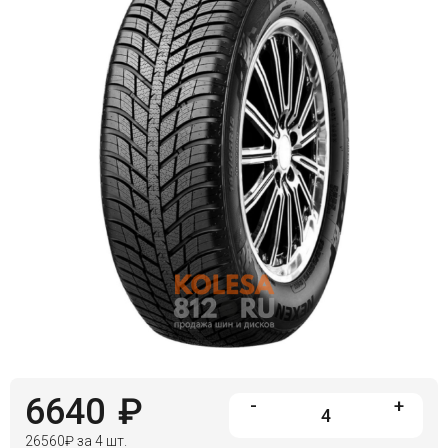
Войти на сайт
+7(812)317-
17-
52
Пн-
Пт:
C
9:00
до
21:00
Сб-
Вс:
C
9:00
до
21:00
6640
₽
-
+
26560
₽
за 4 шт.