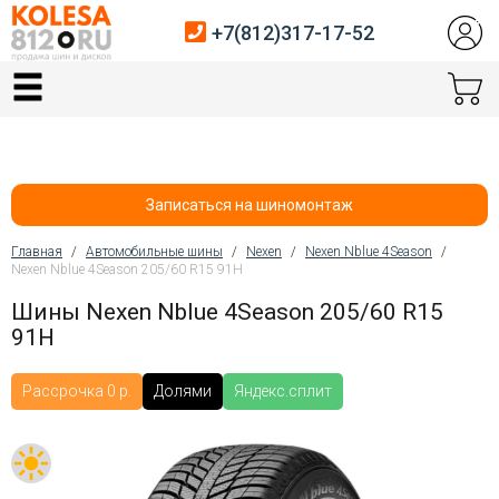
+7(812)317-17-52
Главная
Шины
Диски
Записаться на шиномонтаж
Автосервис
Главная
/
Автомобильные шины
/
Nexen
/
Nexen Nblue 4Season
/
Nexen Nblue 4Season 205/60 R15 91H
Вы здесь
Датчики давления
Шины Nexen Nblue 4Season 205/60 R15
91H
Услуги шиномонтажа
Хранение шин
Рассрочка 0 р.
Долями
Яндекс.сплит
Покупателям
Контакты