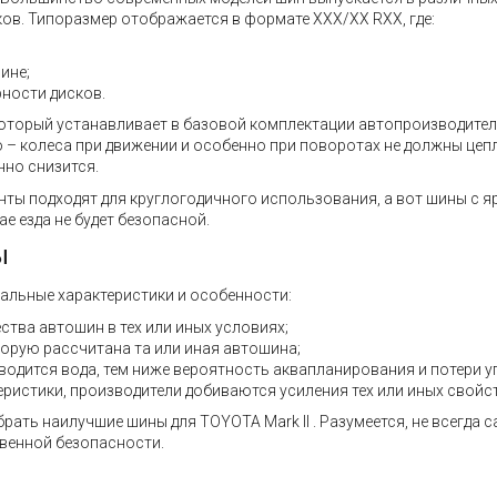
ов. Типоразмер отображается в формате XXX/XX RXX, где:
ине;
ности дисков.
который устанавливает в базовой комплектации автопроизводител
– колеса при движении и особенно при поворотах не должны цепл
нно снизится.
нты подходят для круглогодичного использования, а вот шины с 
е езда не будет безопасной.
ы
альные характеристики и особенности:
ства автошин в тех или иных условиях;
торую рассчитана та или иная автошина;
водится вода, тем ниже вероятность аквапланирования и потери у
еристики, производители добиваются усиления тех или иных свойст
ать наилучшие шины для TOYOTA Mark II . Разумеется, не всегда 
твенной безопасности.