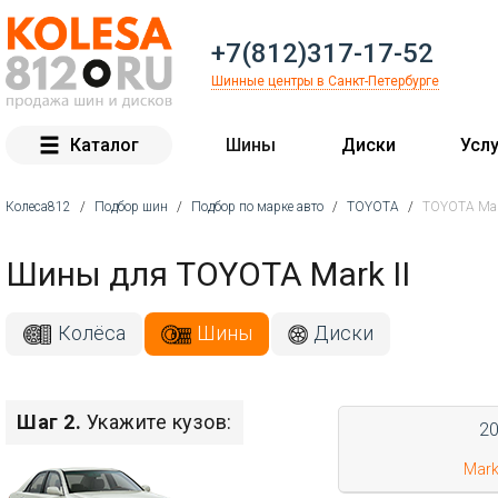
+7(812)317-17-52
Шинные центры в Санкт-Петербурге
Каталог
Шины
Диски
Услу
Колеса812
/
Подбор шин
/
Подбор по марке авто
/
TOYOTA
/
TOYOTA Mark
Вы здесь
Шины для TOYOTA Mark II
Колёса
Шины
Диски
Шаг 2.
Укажите кузов:
2
Mark