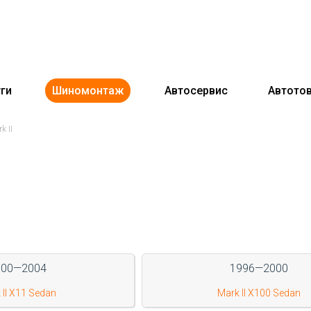
ги
Шиномонтаж
Автосервис
Автото
 II
000—2004
1996—2000
 II X11 Sedan
Mark II X100 Sedan