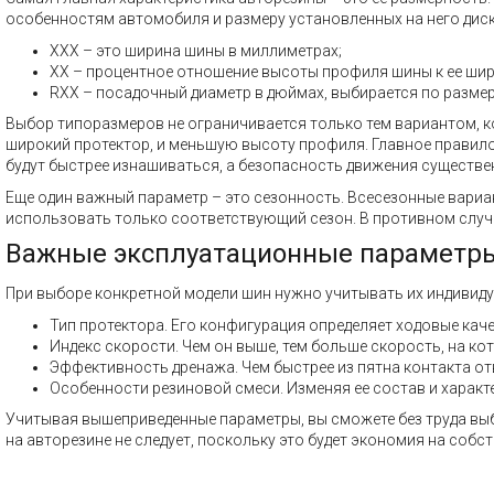
особенностям автомобиля и размеру установленных на него диск
XXX – это ширина шины в миллиметрах;
XX – процентное отношение высоты профиля шины к ее шир
RXX – посадочный диаметр в дюймах, выбирается по размер
Выбор типоразмеров не ограничивается только тем вариантом, 
широкий протектор, и меньшую высоту профиля. Главное правило 
будут быстрее изнашиваться, а безопасность движения существе
Еще один важный параметр – это сезонность. Всесезонные вариа
использовать только соответствующий сезон. В противном случа
Важные эксплуатационные параметр
При выборе конкретной модели шин нужно учитывать их индивиду
Тип протектора. Его конфигурация определяет ходовые каче
Индекс скорости. Чем он выше, тем больше скорость, на ко
Эффективность дренажа. Чем быстрее из пятна контакта от
Особенности резиновой смеси. Изменяя ее состав и характ
Учитывая вышеприведенные параметры, вы сможете без труда выбр
на авторезине не следует, поскольку это будет экономия на собс