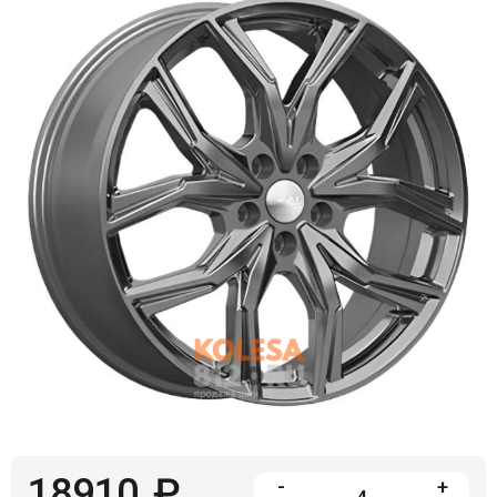
Войти на сайт
+7(812)317-
17-
52
Пн-
Пт:
C
9:00
до
21:00
Сб-
Вс:
C
9:00
до
21:00
18910
₽
-
+