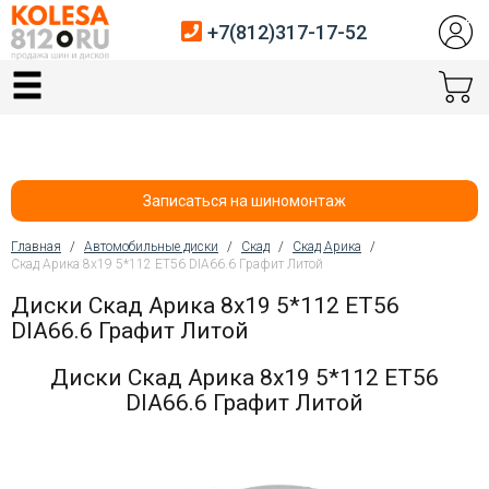
+7(812)317-17-52
Главная
Шины
Диски
Записаться на шиномонтаж
Автосервис
Главная
/
Автомобильные диски
/
Скад
/
Скад Арика
/
Скад Арика 8x19 5*112 ET56 DIA66.6 Графит Литой
Вы здесь
Датчики давления
Диски Скад Арика 8x19 5*112 ET56
DIA66.6 Графит Литой
Услуги шиномонтажа
Диски Скад Арика 8x19 5*112 ET56
Хранение шин
DIA66.6 Графит Литой
Покупателям
Контакты