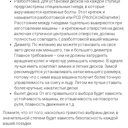
Разболтовка. Для установки дисков на каждой ступице
предусмотрены специальные гнезда, в которые
вкручиваются крепежные болты. Этот крепеж и
называется разболтовкой или PCD (PitchCircleDiameter).
Расстояние между гнездами тщательно выверяются при
изготовлении машины – и крепежные отверстия на диске,
включая ступичное центральное отверстие, должны
полностью совпадать с разболтовкой вашей машины.
Диаметр. По желанию вы можете установить на свое
авто диски как меньшего, так и большего диаметра.
Главное требование – они не должны затруднять
вращение колес и чересчур уменьшать клиренс. В идеале
лучше иметь комплект зимних и летних дисков. Зимой
рекомендуется устанавливать катки меньшего размера,
потому что с ними ваша машина получит более точную
управляемость на снегу и льду. Летом же лучше ставить
более крупные, накатистые диски.
Вылет диска. От его правильного выбора будет зависеть
устойчивость машины, ее отзывчивость на повороты
руля, плавность движения и т.д.
Помните, что от того, насколько грамотно выбраны диски, в
значительной степени будет зависеть безопасность каждой
вашей поездки.