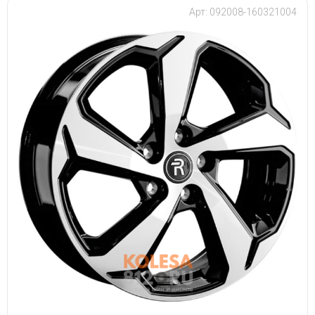
Арт: 092008-160321004