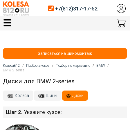
+7(812)317-17-52
Главная
Шины
Диски
Записаться на шиномонтаж
Автосервис
Колеса812
/
Подбор дисков
/
Подбор по марке авто
/
BMW
/
BMW 2-series
Вы здесь
Датчики давления
Диски для BMW 2-series
Услуги шиномонтажа
Колёса
Шины
Диски
Хранение шин
Шаг 2.
Укажите кузов:
Покупателям
Контакты