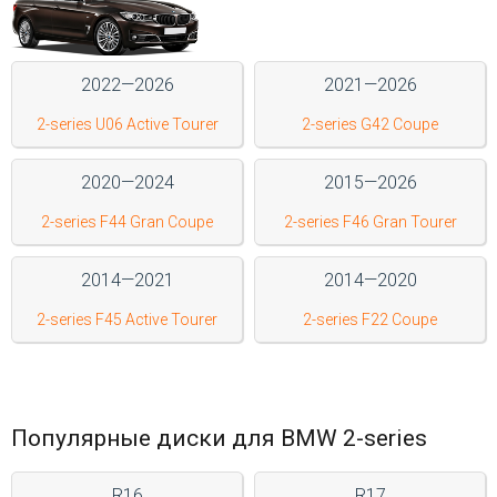
Войти на сайт
2022—2026
2021—2026
+7(812)317-
2-series U06 Active Tourer
2-series G42 Coupe
17-
52
2020—2024
2015—2026
Пн-
2-series F44 Gran Coupe
2-series F46 Gran Tourer
Пт:
C
9:00
2014—2021
2014—2020
до
21:00
2-series F45 Active Tourer
2-series F22 Coupe
Сб-
Вс:
C
9:00
до
Популярные диски для BMW 2-series
21:00
R16
R17