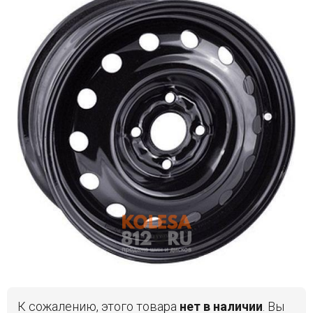
Войти на сайт
+7(812)317-
17-
52
Пн-
Пт:
C
9:00
до
21:00
Сб-
Вс:
C
9:00
до
21:00
К сожалению, этого товара
нет в наличии
. Вы