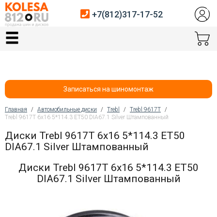
+7(812)317-17-52
Главная
Шины
Диски
Записаться на шиномонтаж
Автосервис
Главная
/
Автомобильные диски
/
Trebl
/
Trebl 9617T
/
Trebl 9617T 6x16 5*114.3 ET50 DIA67.1 Silver Штампованный
Вы здесь
Датчики давления
Диски Trebl 9617T 6x16 5*114.3 ET50
DIA67.1 Silver Штампованный
Услуги шиномонтажа
Диски Trebl 9617T 6x16 5*114.3 ET50
Хранение шин
DIA67.1 Silver Штампованный
Покупателям
Контакты