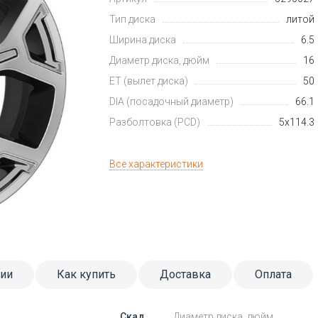
Тип диска
литой
Ширина диска
6.5
Диаметр диска, дюйм
16
ET (вылет диска)
50
DIA (посадочный диаметр)
66.1
Разболтовка (PCD)
5x114.3
Все характеристики
тии
Как купить
Доставка
Оплата
Скад
Диаметр диска, дюйм