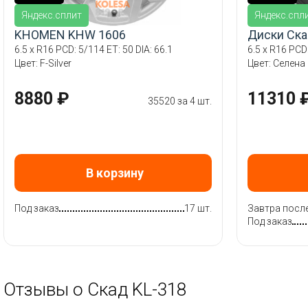
Яндекс.сплит
Яндекс.спл
KHOMEN KHW 1606
Диски Ска
6.5 x R16 PCD: 5/114 ET: 50 DIA: 66.1
6.5 x R16 PCD:
Цвет: F-Silver
Цвет: Селена
8880 ₽
11310 
35520 за 4 шт.
В корзину
Под заказ
17 шт.
Завтра после
Под заказ
Отзывы о Скад KL-318