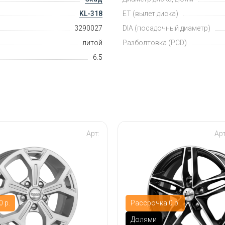
KL-318
ET (вылет диска)
3290027
DIA (посадочный диаметр)
литой
Разболтовка (PCD)
6.5
Арт:
Ар
 р.
Рассрочка 0 р.
Долями