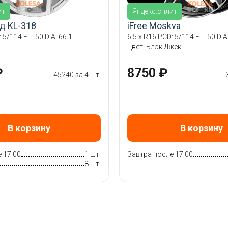
ит
Яндекс.сплит
д KL-318
iFree Moskva
 5/114 ET: 50 DIA: 66.1
6.5 x R16 PCD: 5/114 ET: 50 DIA
Цвет: Блэк Джек
₽
8750 ₽
45240 за 4 шт.
В корзину
В корзину
 17:00
1 шт.
Завтра после 17:00
8 шт.