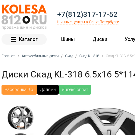
+7(812)317-17-52
Шинные центры в Санкт-Петербурге
Каталог
Шины
Диски
Услу
Главная
/
Автомобильные диски
/
Скад
/
Скад KL-318
/
Скад KL-318 6.5x
Вы здесь
Диски Скад KL-318 6.5x16 5*11
Рассрочка 0 р.
Долями
Яндекс.сплит