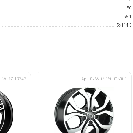
50
66.1
5x114.3
т: WHS113342
Арт: 096907-160008001