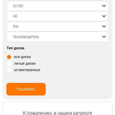
Войти на сайт
+7(812)317-
17-
52
Пн-
Тип диска
Пт:
все диски
C
9:00
литые диски
до
штампованные
21:00
Сб-
Вс:
C
Подобрать
9:00
до
21:00
К сожалению, в нашем каталоге