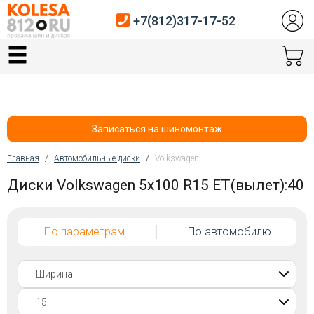
+7(812)317-17-52
Главная
Шины
Диски
Записаться на шиномонтаж
Автосервис
Главная
/
Автомобильные диски
/
Volkswagen
Вы здесь
Диски Volkswagen 5x100 R15 ET(вылет):40
Датчики давления
Услуги шиномонтажа
По параметрам
По автомобилю
Хранение шин
Покупателям
Контакты